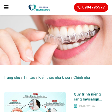
0904795577
CHỈNH NHA
Trang chủ
/
Tin tức
/
Kiến thức nha khoa
/
Chỉnh nha
Quy trình niềng
răng Invisalign
chuẩn y khoa: 6
13/07/2026
bước tại Nha