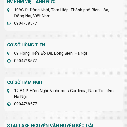
BV RHM VIỆT ANH ĐỨC
109C Đ. Đồng Khởi, Tam Hiệp, Thành phố Biên Hòa,
Đồng Nai, Việt Nam
0904768577
CƠ SỞ HỒNG TIẾN
69 Hồng Tiến, Bồ Đề, Long Biên, Hà Nội
0904768577
CƠ SỞ HÀM NGHI
12 B1 P. Hàm Nghi, Vinhomes Gardenia, Nam Từ Liêm,
Hà Nội
0904768577
STARLAKE NGUYỄN VĂN HUYÊN KÉO DÀI