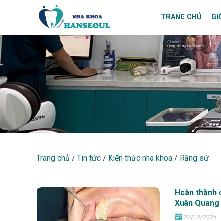
TRANG CHỦ
GI
RĂNG SỨ
Trang chủ
/
Tin tức
/
Kiến thức nha khoa
/
Răng sứ
Hoàn thành 
Xuân Quang
22/12/2025