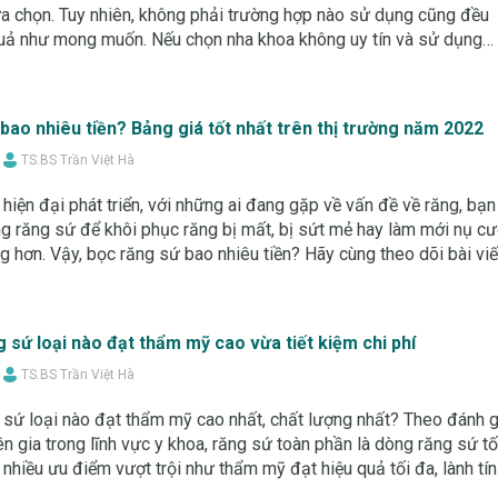
a chọn. Tuy nhiên, không phải trường hợp nào sử dụng cũng đều
quả như mong muốn. Nếu chọn nha khoa không uy tín và sử dụng
ứ kém chất lượng, sẽ dẫn đế
bao nhiêu tiền? Bảng giá tốt nhất trên thị trường năm 2022
TS.BS Trần Việt Hà
hiện đại phát triển, với những ai đang gặp về vấn đề về răng, bạn
g răng sứ để khôi phục răng bị mất, bị sứt mẻ hay làm mới nụ cư
g hơn. Vậy, bọc răng sứ bao nhiêu tiền? Hãy cùng theo dõi bài viế
biết được
 sứ loại nào đạt thẩm mỹ cao vừa tiết kiệm chi phí
TS.BS Trần Việt Hà
sứ loại nào đạt thẩm mỹ cao nhất, chất lượng nhất? Theo đánh g
n gia trong lĩnh vực y khoa, răng sứ toàn phần là dòng răng sứ tố
 nhiều ưu điểm vượt trội như thẩm mỹ đạt hiệu quả tối đa, lành tí
cơ thể,