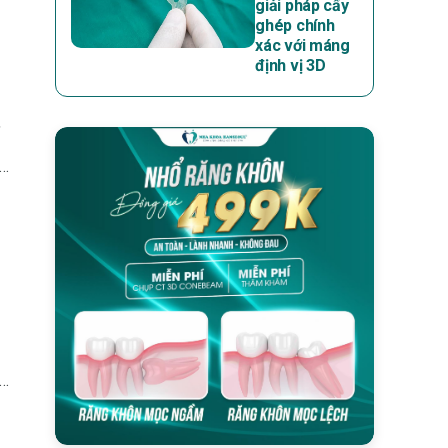
giải pháp cấy
ghép chính
xác với máng
định vị 3D
,
độ
n