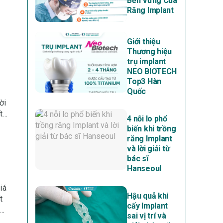
Bền Vững Của
Răng Implant
Giới thiệu
Thương hiệu
trụ implant
NEO BIOTECH
Top3 Hàn
Quốc
ời
t
4 nỗi lo phổ
biến khi trồng
răng Implant
và lời giải từ
bác sĩ
Hanseoul
iá
Hậu quả khi
t
cấy Implant
nh
sai vị trí và