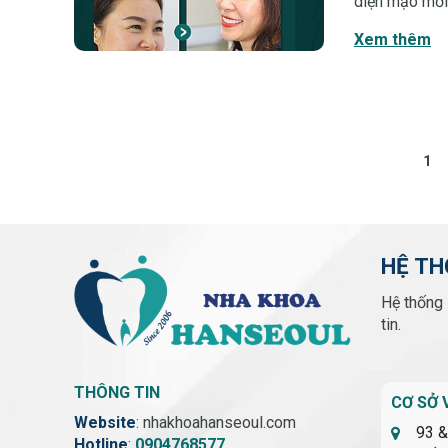
diện mạo mới 
đây để biết 
Xem thêm
1
HỆ TH
Hệ thống 
tin.
THÔNG TIN
CƠ SỞ 
Website
: nhakhoahanseoul.com
93 &
Hotline
:
0904768577