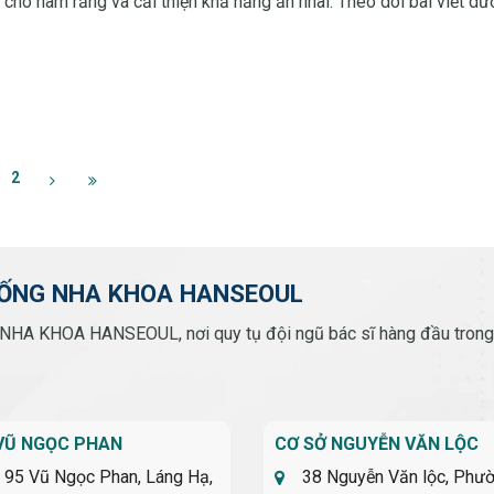
cho hàm răng và cải thiện khả năng ăn nhai. Theo dõi bài viết dư
được nên bọc răng
2
ỐNG NHA KHOA HANSEOUL
NHA KHOA HANSEOUL, nơi quy tụ đội ngũ bác sĩ hàng đầu trong lĩ
VŨ NGỌC PHAN
CƠ SỞ NGUYỄN VĂN LỘC
 95 Vũ Ngọc Phan, Láng Hạ,
38 Nguyễn Văn lộc, Phư