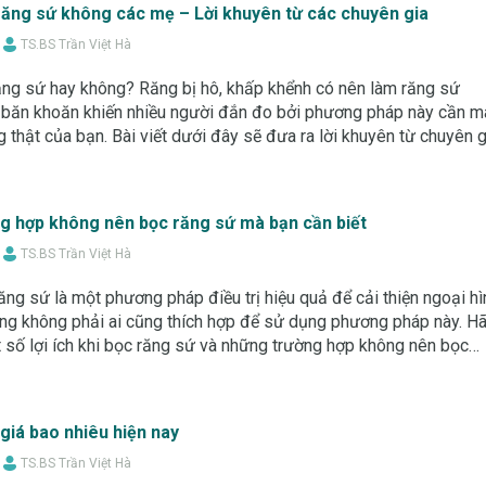
răng sứ không các mẹ – Lời khuyên từ các chuyên gia
TS.BS Trần Việt Hà
ăng sứ hay không? Răng bị hô, khấp khểnh có nên làm răng sứ
i băn khoăn khiến nhiều người đắn đo bởi phương pháp này cần m
 thật của bạn. Bài viết dưới đây sẽ đưa ra lời khuyên từ chuyên g
 Hanseoul và các k
g hợp không nên bọc răng sứ mà bạn cần biết
TS.BS Trần Việt Hà
ng sứ là một phương pháp điều trị hiệu quả để cải thiện ngoại hì
ưng không phải ai cũng thích hợp để sử dụng phương pháp này. H
số lợi ích khi bọc răng sứ và những trường hợp không nên bọc
ch khi khách hàn
giá bao nhiêu hiện nay
TS.BS Trần Việt Hà