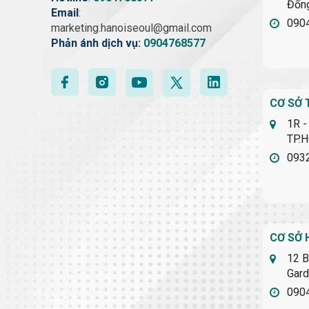
Đống
Email
:
090
marketing.hanoiseoul@gmail.com
Phản ánh dịch vụ:
0904768577
CƠ SỞ 
1R -
TP.
093
CƠ SỞ 
12 B
Gard
090