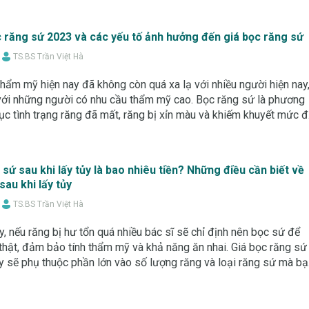
 răng sứ 2023 và các yếu tố ảnh hưởng đến giá bọc răng sứ
TS.BS Trần Việt Hà
hẩm mỹ hiện nay đã không còn quá xa lạ với nhiều người hiện nay
 với những người có nhu cầu thẩm mỹ cao. Bọc răng sứ là phương
c tình trạng răng đã mất, răng bị xỉn màu và khiếm khuyết mức 
 dưới đây hãy cù
 sứ sau khi lấy tủy là bao nhiêu tiền? Những điều cần biết về
sau khi lấy tủy
TS.BS Trần Việt Hà
ủy, nếu răng bị hư tổn quá nhiều bác sĩ sẽ chỉ định nên bọc sứ để
thật, đảm bảo tính thẩm mỹ và khả năng ăn nhai. Giá bọc răng sứ
ủy sẽ phụ thuộc phần lớn vào số lượng răng và loại răng sứ mà bạ
ng nha khoa H