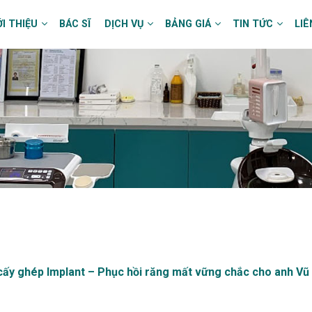
ỚI THIỆU
BÁC SĨ
DỊCH VỤ
BẢNG GIÁ
TIN TỨC
LIÊ
cấy ghép Implant – Phục hồi răng mất vững chắc cho anh Vũ