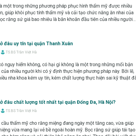
là một trong những phương pháp phục hình thẩm mỹ được nhiều
n, giúp khôi phục tính thẩm mỹ và cải tạo chức năng ăn nhai của
ọc răng sứ giá bao nhiêu là băn khoăn đầu tiên của nhiều người
ều bảng giá khác nhau
ở đâu uy tín tại quận Thanh Xuân
TS.BS Trần Việt Hà
ó nguy hiểm không, có hại gì không là một trong những mối bận
của nhiều người khi có ý định thực hiện phương pháp này. Bởi lẽ,
hiều nha khoa kém uy tín, kém chất lượng thực hiện sai kỹ thuật đ
biến chứng, ản
ở đâu chất lượng tốt nhất tại quận Đống Đa, Hà Nội?
TS.BS Trần Việt Hà
u cầu thẩm mỹ cho răng miệng đang ngày một tăng cao, vừa giúp
iệng vừa mang lại vẻ bề ngoài hoàn mỹ. Bọc răng sứ giúp tái tạo