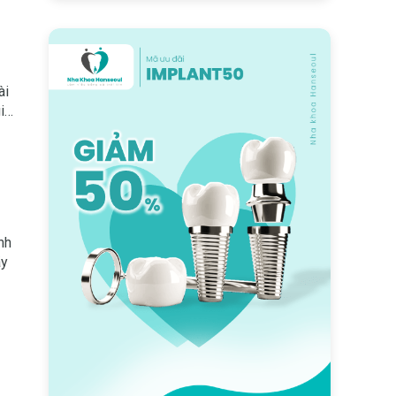
ài
ia
nh
ãy