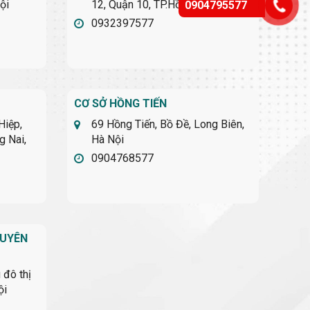
ội
12, Quận 10, TP.Hồ Chí Minh
0904795577
0932397577
CƠ SỞ HỒNG TIẾN
Hiệp,
69 Hồng Tiến, Bồ Đề, Long Biên,
g Nai,
Hà Nội
0904768577
HUYÊN
 đô thị
ội