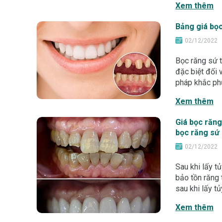
Xem thêm
Bảng giá bọc
02/12/2022
Bọc răng sứ t
đặc biệt đối
pháp khắc phụ
nhẹ. Bài viết
Xem thêm
Giá bọc răng
bọc răng sứ 
02/12/2022
Sau khi lấy t
bảo tồn răng 
sau khi lấy t
lựa chọn. Cù
Xem thêm