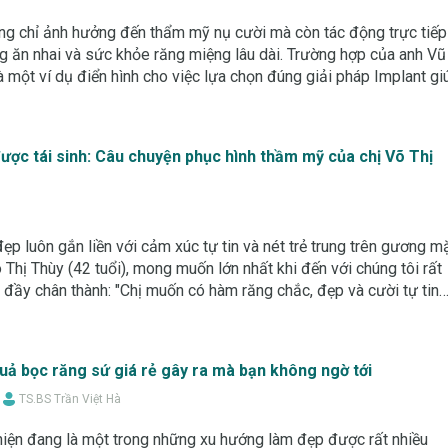
ng chỉ ảnh hưởng đến thẩm mỹ nụ cười mà còn tác động trực tiếp
 ăn nhai và sức khỏe răng miệng lâu dài. Trường hợp của anh Vũ
 một ví dụ điển hình cho việc lựa chọn đúng giải pháp Implant gi
g đã mất một cách
được tái sinh: Câu chuyện phục hình thầm mỹ của chị Võ Thị
ẹp luôn gắn liền với cảm xúc tự tin và nét trẻ trung trên gương mặ
õ Thị Thùy (42 tuổi), mong muốn lớn nhất khi đến với chúng tôi rất
 đầy chân thành: "Chị muốn có hàm răng chắc, đẹp và cười tự tin
ớc. Hành
ả bọc răng sứ giá rẻ gây ra mà bạn không ngờ tới
TS.BS Trần Việt Hà
hiện đang là một trong những xu hướng làm đẹp được rất nhiều