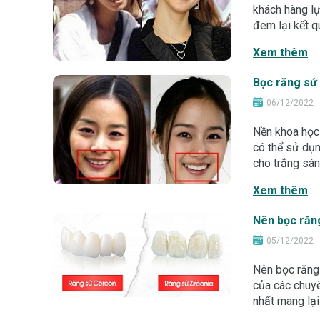
khách hàng lự
đem lại kết 
những loại s
Xem thêm
Bọc răng sứ 
06/12/2022
Nền khoa học 
có thể sử dụn
cho trắng sán
dưới đây để 
Xem thêm
Nên bọc răng
05/12/2022
Nên bọc răng 
của các chuyê
nhất mang lại
tuyệt đối với 