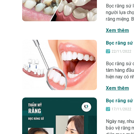
Bọc răng sứ 
người lựa chọ
răng miệng. B
trước rất nhi
Xem thêm
Bọc răng sứ 
22/11/2022
Bọc răng sứ c
tâm hàng đầu 
hiện nay có n
gây ra nhiều 
Xem thêm
Bọc răng sứ 
17/11/2022
Ngày nay, nh
bảo vệ răng m