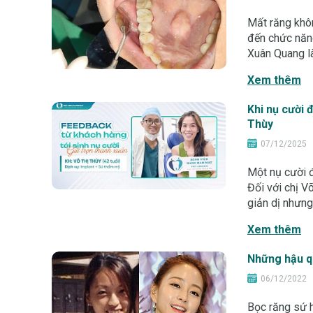
Mất răng khô
đến chức năng
Xuân Quang là
phục hồi răn
Xem thêm
Khi nụ cười 
Thùy
07/12/2025
Một nụ cười đ
Đối với chị V
giản dị nhưng
như ngày trư
Xem thêm
Những hậu qu
06/12/2022
Bọc răng sứ 