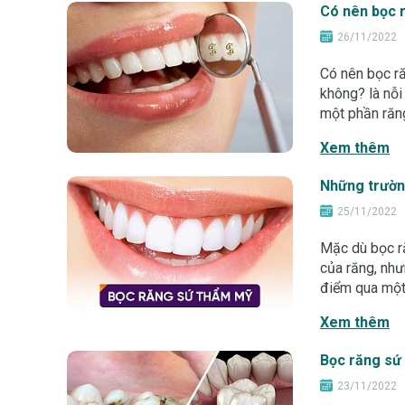
Có nên bọc 
26/11/2022
Có nên bọc r
không? là nỗ
một phần răng
của Nha Khoa
Xem thêm
Những trườn
25/11/2022
Mặc dù bọc ră
của răng, nh
điểm qua một 
răng sứ Lợi í
Xem thêm
Bọc răng sứ 
23/11/2022