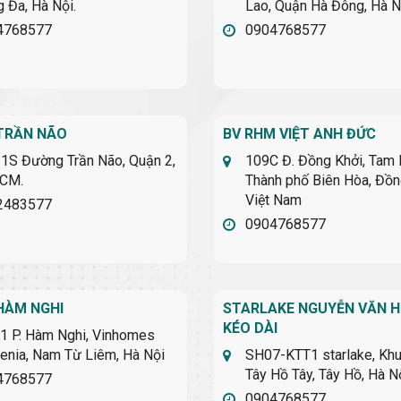
 Đa, Hà Nội.
Lao, Quận Hà Đông, Hà N
4768577
0904768577
TRẦN NÃO
BV RHM VIỆT ANH ĐỨC
 1S Đường Trần Não, Quận 2,
109C Đ. Đồng Khởi, Tam 
HCM.
Thành phố Biên Hòa, Đồn
Việt Nam
2483577
0904768577
HÀM NGHI
STARLAKE NGUYỄN VĂN 
KÉO DÀI
1 P. Hàm Nghi, Vinhomes
enia, Nam Từ Liêm, Hà Nội
SH07-KTT1 starlake, Khu
Tây Hồ Tây, Tây Hồ, Hà N
4768577
0904768577