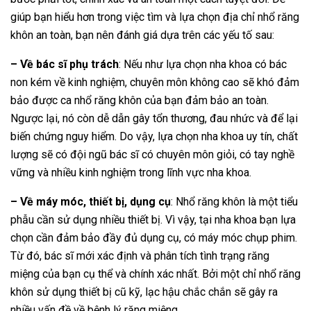
giúp bạn hiểu hơn trong việc tìm và lựa chọn địa chỉ nhổ răng
khôn an toàn, bạn nên đánh giá dựa trên các yếu tố sau:
– Về bác sĩ phụ trách
: Nếu như lựa chọn nha khoa có bác
non kém về kinh nghiệm, chuyên môn không cao sẽ khó đảm
bảo được ca nhổ răng khôn của bạn đảm bảo an toàn.
Ngược lại, nó còn dễ dẫn gây tổn thương, đau nhức và để lại
biến chứng nguy hiểm. Do vậy, lựa chọn nha khoa uy tín, chất
lượng sẽ có đội ngũ bác sĩ có chuyên môn giỏi, có tay nghề
vững và nhiều kinh nghiệm trong lĩnh vực nha khoa.
– Về máy móc, thiết bị, dụng cụ
: Nhổ răng khôn là một tiểu
phẫu cần sử dụng nhiều thiết bị. Vì vậy, tại nha khoa bạn lựa
chọn cần đảm bảo đầy đủ dụng cụ, có máy móc chụp phim.
Từ đó, bác sĩ mới xác định và phân tích tình trạng răng
miệng của bạn cụ thể và chính xác nhất. Bởi một chỉ nhổ răng
khôn sử dụng thiết bị cũ kỹ, lạc hậu chắc chắn sẽ gây ra
nhiều vấn đề về bệnh lý răng miệng.