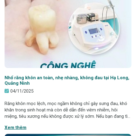
Nhổ răng khôn an toàn, nhẹ nhàng, không đau tại Hạ Long,
Quảng Ninh
04/11/2025
Răng khôn mọc lệch, mọc ngầm không chỉ gây sưng đau, khó
khăn trong sinh hoạt mà còn dễ dẫn đến viêm nhiễm, hôi
miệng, tiêu xương nếu không được xử lý sớm. Nếu bạn đang tìm
nơi nhổ răng khôn an toàn, không đau tại Hạ Long, Quảng Ninh,
Xem thêm
Nha khoa Hanseoul là lựa