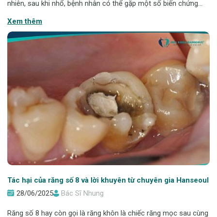
nhiên, sau khi nhổ, bệnh nhân có thể gặp một số biến chứng
phổ biến sau nhổ răng số 8. Bài viết này sẽ giúp bạn hiểu rõ các
Xem thêm
rủi ro, cách
Tác hại của răng số 8 và lời khuyên từ chuyên gia Hanseoul
28/06/2025
Bác Sĩ Nhung
Răng số 8 hay còn gọi là răng khôn là chiếc răng mọc sau cùng