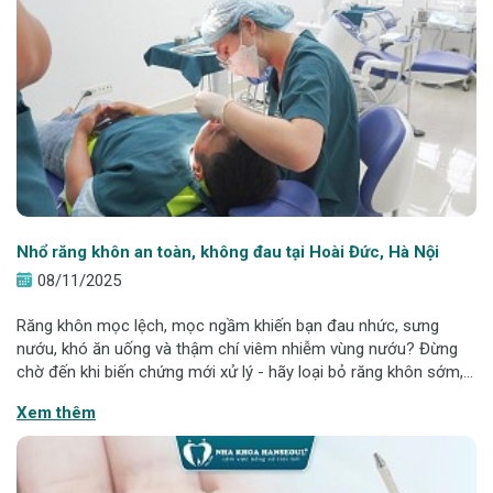
Nhổ răng khôn an toàn, không đau tại Hoài Đức, Hà Nội
08/11/2025
Răng khôn mọc lệch, mọc ngầm khiến bạn đau nhức, sưng
nướu, khó ăn uống và thậm chí viêm nhiễm vùng nướu? Đừng
chờ đến khi biến chứng mới xử lý - hãy loại bỏ răng khôn sớm,
an toàn và nhẹ nhàng tại Nha khoa Hanseoul Hoài Đức. Với
Xem thêm
công nghệ siêu âm Piezotome hi