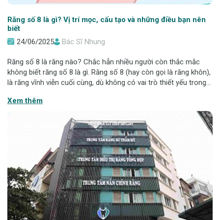
Răng số 8 là gì? Vị trí mọc, cấu tạo và những điều bạn nên
biết
24/06/2025
Bác Sĩ Nhung
Răng số 8 là răng nào? Chắc hẳn nhiều người còn thắc mắc
không biết răng số 8 là gì. Răng số 8 (hay còn gọi là răng khôn),
là răng vĩnh viễn cuối cùng, dù không có vai trò thiết yếu trong
ăn nhai, răng số 8 lại thường gây ra nhiều phiền toái như đau
Xem thêm
nhức, viêm