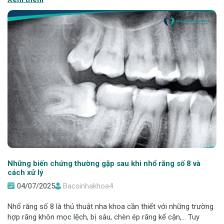
sẽ giải đáp chi
Những biến chứng thường gặp sau khi nhổ răng số 8 và
cách xử lý
04/07/2025
Bacsinhakhoa4
Nhổ răng số 8 là thủ thuật nha khoa cần thiết với những trường
hợp răng khôn mọc lệch, bị sâu, chèn ép răng kế cận,... Tuy