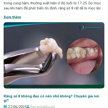
trong cung hàm, thường xuất hiện ở độ tuổi từ 17-25. Do mọc
sau khi hàm đã phát triển ổn định, răng số 8 rất dễ bị mọc lệch,
mọc ngầm, chèn vào răng bên cạnh, gây đau nhức và nhiều
Xem thêm
biến chứng nghiêm
Răng số 8 không đau có nên nhổ không? Chuyên gia nói
gì?
27/06/2025
Bacsinhakhoa4