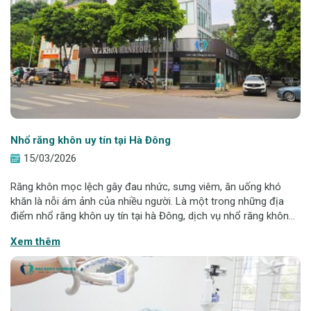
Nhổ răng khôn uy tín tại Hà Đông
15/03/2026
Răng khôn mọc lệch gây đau nhức, sưng viêm, ăn uống khó
khăn là nỗi ám ảnh của nhiều người. Là một trong những địa
điểm nhổ răng khôn uy tín tại hà Đông, dịch vụ nhổ răng khôn
tại Hanseoul được thực hiện theo quy trình chuẩn bệnh viện,
Xem thêm
ứng dụng công nghệ Piezo