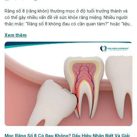
Răng số 8 (răng khôn) thường mọc ở độ tuổi trưởng thành và
có thể gây nhiều vấn đề về sức khỏe răng miệng. Nhiều người
thắc mắc: "Răng số 8 không đau có cần quan tâm?" hoặc "liệu
có nên nhổ bỏ dù không gây khó chịu". Bài viết này sẽ phân tích
Xem thêm
và giúp bạn đưa r
Mọc Răng Số 8 Có Đau Không? Dấu Hiệu Nhận Biết Và Giải