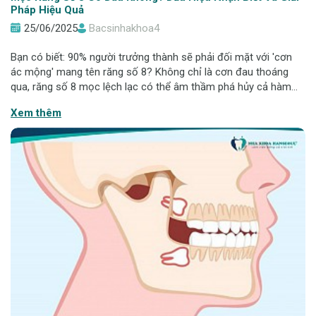
Pháp Hiệu Quả
25/06/2025
Bacsinhakhoa4
Bạn có biết: 90% người trưởng thành sẽ phải đối mặt với 'cơn
ác mộng' mang tên răng số 8? Không chỉ là cơn đau thoáng
qua, răng số 8 mọc lệch lạc có thể âm thầm phá hủy cả hàm
răng của bạn! Chính vì thế, trong nhiều trường hợp, việc nhổ bỏ
Xem thêm
răng khôn là điều bắ