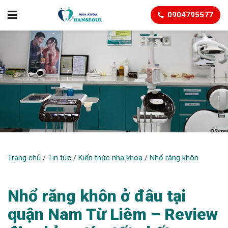
0904795577
NHỔ RĂNG KHÔN
Trang chủ
/
Tin tức
/
Kiến thức nha khoa
/
Nhổ răng khôn
Nhổ răng khôn ở đâu tại
quận Nam Từ Liêm – Review