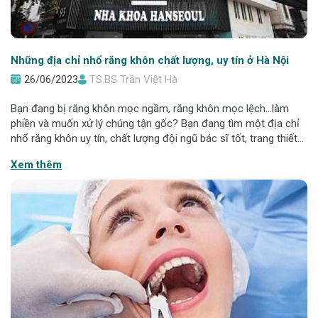
Những địa chỉ nhổ răng khôn chất lượng, uy tín ở Hà Nội
26/06/2023
TS.BS Trần Việt Hà
Bạn đang bị răng khôn mọc ngầm, răng khôn mọc lệch...làm
phiền và muốn xử lý chúng tận gốc? Bạn đang tìm một địa chỉ
nhổ răng khôn uy tín, chất lượng đội ngũ bác sĩ tốt, trang thiết
bị hiện đại để nhổ răng? Vậy thì hãy tham khảo ngay bài viết
Xem thêm
dưới đây, Nha kho