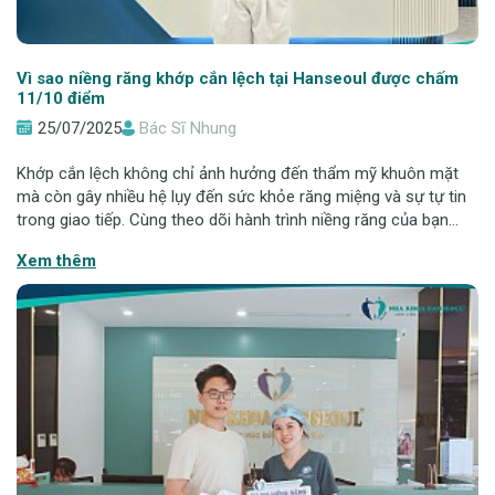
Vì sao niềng răng khớp cắn lệch tại Hanseoul được chấm
11/10 điểm
25/07/2025
Bác Sĩ Nhung
Khớp cắn lệch không chỉ ảnh hưởng đến thẩm mỹ khuôn mặt
mà còn gây nhiều hệ lụy đến sức khỏe răng miệng và sự tự tin
trong giao tiếp. Cùng theo dõi hành trình niềng răng của bạn
Nguyễn Chí Tâm - sinh viên Đại học Văn hóa TP. Hồ Chí Minh -
Xem thêm
tại Nha khoa Hanseoul