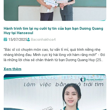
Hành trình tìm lại nụ cười tự tin của bạn bạn Dương Quang
Huy tại Hanseoul
15/07/2025
Bacsinhakhoa4
"Bác sĩ có chuyên môn cao, tư vấn tỉ mỉ, quá trình niềng nhẹ
nhàng không đau. Mình cực kỳ hài lòng với hàm răng mới!" - Đó
là những lời chia sẻ chân thành từ bạn Dương Quang Huy (25
tuổi) sau 2 năm đồng hành cùng Nha khoa Hanseoul. Từ nỗi tự
Xem thêm
ti đến quyết tâm t