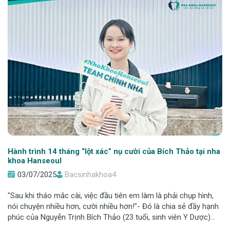
Hành trình 14 tháng “lột xác” nụ cười của Bích Thảo tại nha
khoa Hanseoul
03/07/2025
Bacsinhakhoa4
"Sau khi tháo mắc cài, việc đầu tiên em làm là phải chụp hình,
nói chuyện nhiều hơn, cười nhiều hơn!"- Đó là chia sẻ đầy hạnh
phúc của Nguyễn Trịnh Bích Thảo (23 tuổi, sinh viên Y Dược)
sau khi kết thúc hành trình niềng răng tại Nha khoa Hanseoul.