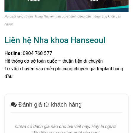
Nụ cười rạng rỡ của Trung Nguyên sau quyết định đúng đắn niềng răng khớp cắn
ngược
Liên hệ Nha khoa Hanseoul
Hotline:
0904 768 577
Hệ thống cơ sở toàn quốc – thuận tiện di chuyển
Tư vấn chuyên sâu miễn phí cùng chuyên gia Implant hàng
đầu
Đánh giá từ khách hàng
Chưa có đánh giá nào cho bài viết này. Hãy là người
đầu tiên chia sẻ cảm nghĩ của bạn!