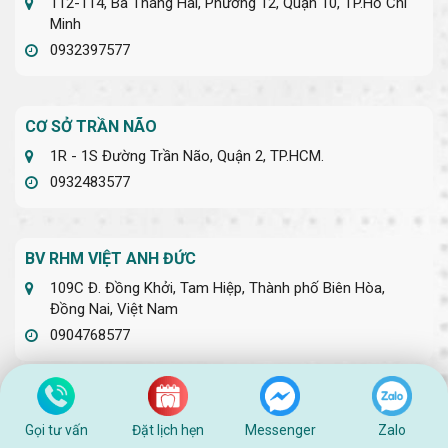
112-114, Ba Tháng Hai, Phường 12, Quận 10, TP.Hồ Chí
Minh
0932397577
CƠ SỞ TRẦN NÃO
1R - 1S Đường Trần Não, Quận 2, TP.HCM.
0932483577
BV RHM VIỆT ANH ĐỨC
109C Đ. Đồng Khởi, Tam Hiệp, Thành phố Biên Hòa,
Đồng Nai, Việt Nam
0904768577
CƠ SỞ HỒNG TIẾN
Gọi tư vấn
Đặt lịch hẹn
Messenger
Zalo
69 Hồng Tiến, Bồ Đề, Long Biên, Hà Nội