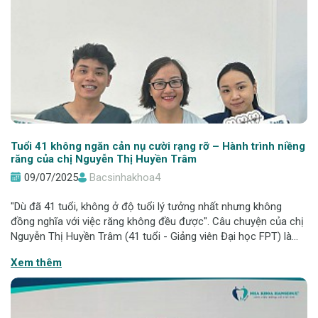
Tuổi 41 không ngăn cản nụ cười rạng rỡ – Hành trình niềng
răng của chị Nguyễn Thị Huyền Trâm
09/07/2025
Bacsinhakhoa4
"Dù đã 41 tuổi, không ở độ tuổi lý tưởng nhất nhưng không
đồng nghĩa với việc răng không đều được". Câu chuyện của chị
Nguyễn Thị Huyền Trâm (41 tuổi - Giảng viên Đại học FPT) là
minh chứng rõ ràng rằng niềng răng không phân biệt tuổi tác,
Xem thêm
chỉ cần đúng người,