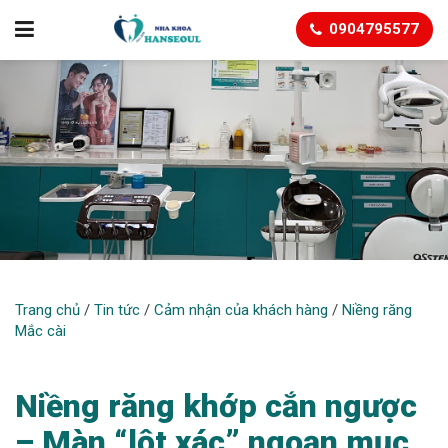
0904795577
NIỀNG RĂNG MẮC CÀI
Trang chủ
/
Tin tức
/
Cảm nhận của khách hàng
/
Niềng răng
Mắc cài
Niềng răng khớp cắn ngược
– Màn “lột xác” ngoạn mục