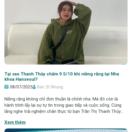
Tại sao Thanh Thủy chấm 9.5/10 khi niềng răng tại Nha
khoa Hanseoul?
08/07/2025
Bác Sĩ Nhung
Niềng răng không chỉ đơn thuần là chỉnh nha. Mà đó còn là
hành trình lấy lại sự tự tin trong giao tiếp và cuộc sống. Cùng
lắng nghe trải nghiệm chân thực từ bạn Trần Thị Thanh Thủy
(sinh năm 2001) - một khách hàng đang niềng răng tại Nha
Xem thêm
khoa Hanseoul, để hiểu