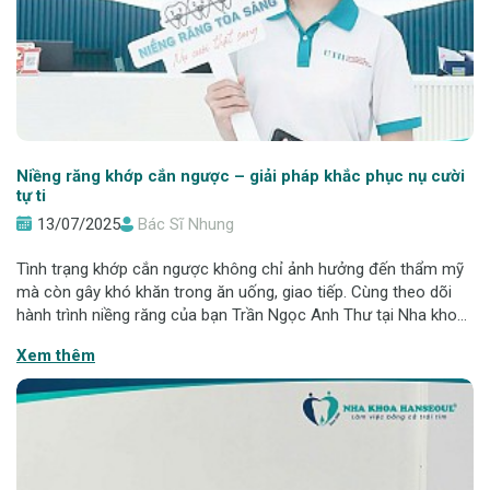
Niềng răng khớp cắn ngược – giải pháp khắc phục nụ cười
tự ti
13/07/2025
Bác Sĩ Nhung
Tình trạng khớp cắn ngược không chỉ ảnh hưởng đến thẩm mỹ
mà còn gây khó khăn trong ăn uống, giao tiếp. Cùng theo dõi
hành trình niềng răng của bạn Trần Ngọc Anh Thư tại Nha khoa
Hanseoul để hiểu rõ hơn về hiệu quả của chỉnh nha trong việc
Xem thêm
cải thiện khớp cắn v