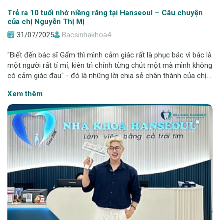
Trẻ ra 10 tuổi nhờ niềng răng tại Hanseoul – Câu chuyện
của chị Nguyễn Thị Mị
31/07/2025
Bacsinhakhoa4
"Biết đến bác sĩ Gấm thì mình cảm giác rất là phục bác vì bác là
một người rất tỉ mỉ, kiên trì chỉnh từng chút một mà mình không
có cảm giác đau" - đó là những lời chia sẻ chân thành của chị
Nguyễn Thị Mị sau hành trình niềng răng tại Nha khoa Hanseoul.
Xem thêm
Ngại c