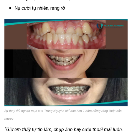
Nụ cười tự nhiên, rạng rỡ
Sự thay đổi ngoạn mục của Trung Nguyên chỉ sau hơn 1 năm niềng răng khớp cắn
ngược
“Giờ em thấy tự tin lắm, chụp ảnh hay cười thoải mái luôn.