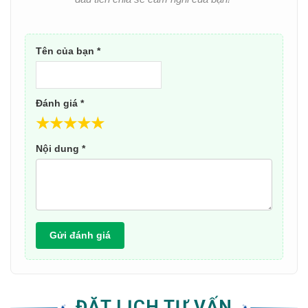
Tên của bạn *
Đánh giá *
★
★
★
★
★
Nội dung *
Gửi đánh giá
ĐẶT LỊCH TƯ VẤN