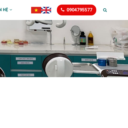
0904795577
N HỆ