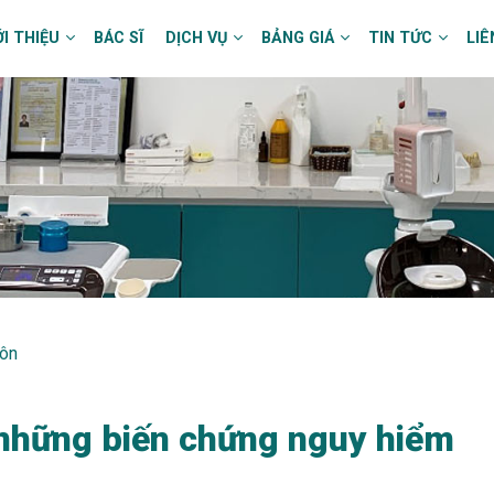
ỚI THIỆU
BÁC SĨ
DỊCH VỤ
BẢNG GIÁ
TIN TỨC
LIÊ
hôn
những biến chứng nguy hiểm