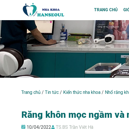
TRANG CHỦ
GI
NHỔ RĂNG KHÔN
Trang chủ
/
Tin tức
/
Kiến thức nha khoa
/
Nhổ răng k
Răng khôn mọc ngầm và 
10/04/2022
TS.BS Trần Việt Hà