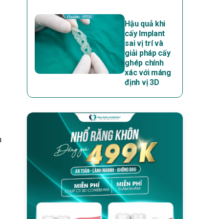
Hậu quả khi
cấy Implant
sai vị trí và
giải pháp cấy
ghép chính
xác với máng
định vị 3D
h