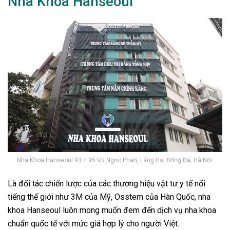
Nha Khoa Hanseoul
Nha Khoa Hanseoul 93 + 95 Vũ Ngọc Phan, Láng Hạ, Đống Đa, Hà Nội.
Là đối tác chiến lược của các thương hiệu vật tư y tế nổi
tiếng thế giới như 3M của Mỹ, Osstem của Hàn Quốc, nha
khoa Hanseoul luôn mong muốn đem đến dịch vụ nha khoa
chuẩn quốc tế với mức giá hợp lý cho người Việt.