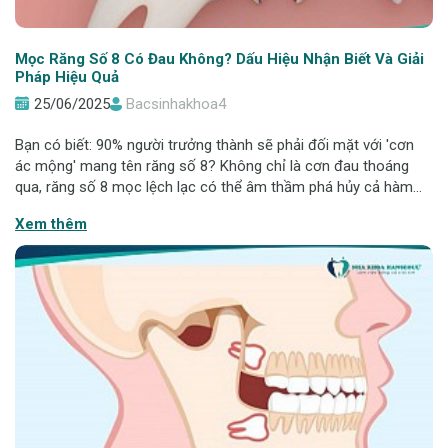
Mọc Răng Số 8 Có Đau Không? Dấu Hiệu Nhận Biết Và Giải
Pháp Hiệu Quả
25/06/2025
Bacsinhakhoa4
Bạn có biết: 90% người trưởng thành sẽ phải đối mặt với 'cơn
ác mộng' mang tên răng số 8? Không chỉ là cơn đau thoáng
qua, răng số 8 mọc lệch lạc có thể âm thầm phá hủy cả hàm
răng của bạn! Chính vì thế, trong nhiều trường hợp, việc nhổ bỏ
Xem thêm
răng khôn là điều bắ