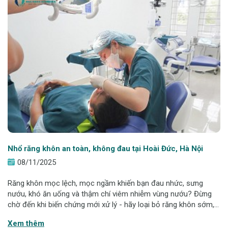
Nhổ răng khôn an toàn, không đau tại Hoài Đức, Hà Nội
08/11/2025
Răng khôn mọc lệch, mọc ngầm khiến bạn đau nhức, sưng
nướu, khó ăn uống và thậm chí viêm nhiễm vùng nướu? Đừng
chờ đến khi biến chứng mới xử lý - hãy loại bỏ răng khôn sớm,
an toàn và nhẹ nhàng tại Nha khoa Hanseoul Hoài Đức. Với
Xem thêm
công nghệ siêu âm Piezotome hi