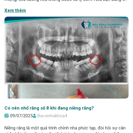
nơi nhổ răng khôn an toàn, không đau tại Hạ Long, Quảng Ninh,
Xem thêm
Nha khoa Hanseoul là lựa
Có nên nhổ răng số 8 khi đang niềng răng?
09/07/2025
Bacsinhakhoa4
Niềng răng là một quá trình chỉnh nha phức tạp, đòi hỏi sự cân