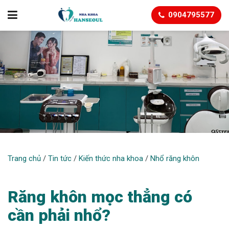
0904795577
NHỔ RĂNG KHÔN
Trang chủ
/
Tin tức
/
Kiến thức nha khoa
/
Nhổ răng khôn
Răng khôn mọc thẳng có
cần phải nhổ?