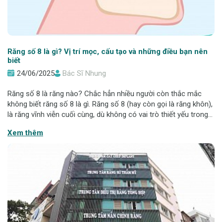
Răng số 8 là gì? Vị trí mọc, cấu tạo và những điều bạn nên
biết
24/06/2025
Bác Sĩ Nhung
Răng số 8 là răng nào? Chắc hẳn nhiều người còn thắc mắc
không biết răng số 8 là gì. Răng số 8 (hay còn gọi là răng khôn),
là răng vĩnh viễn cuối cùng, dù không có vai trò thiết yếu trong
ăn nhai, răng số 8 lại thường gây ra nhiều phiền toái như đau
Xem thêm
nhức, viêm