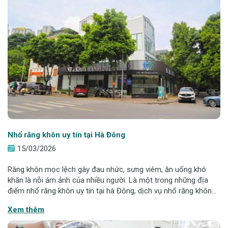
Nhổ răng khôn uy tín tại Hà Đông
15/03/2026
Răng khôn mọc lệch gây đau nhức, sưng viêm, ăn uống khó
khăn là nỗi ám ảnh của nhiều người. Là một trong những địa
điểm nhổ răng khôn uy tín tại hà Đông, dịch vụ nhổ răng khôn
tại Hanseoul được thực hiện theo quy trình chuẩn bệnh viện,
Xem thêm
ứng dụng công nghệ Piezo