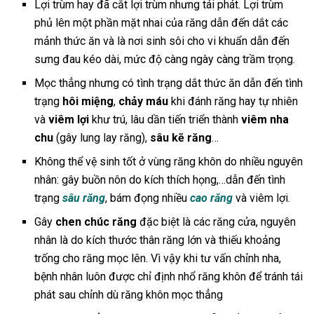
Lợi trùm hay đã cắt lợi trùm nhưng tái phát. Lợi trùm
phủ lên một phần mặt nhai của răng dẫn đến dắt các
mảnh thức ăn và là nơi sinh sôi cho vi khuẩn dẫn đến
sưng đau kéo dài, mức độ càng ngày càng trầm trọng.
Mọc thẳng nhưng có tình trạng dắt thức ăn dẫn đến tình
trạng
hôi miệng
,
chảy máu
khi đánh răng hay tự nhiên
và
viêm lợi
khư trú, lâu dần tiến triển thành
viêm nha
chu
(gây lung lay răng),
sâu kẽ răng
…
Không thể vệ sinh tốt ở vùng răng khôn do nhiều nguyên
nhân: gây buồn nôn do kích thích họng,…dẫn đến tình
trạng
sâu răng
, bám đọng nhiều
cao răng
và viêm lợi.
Gây
chen chúc răng
đặc biệt là các răng cửa, nguyên
nhân là do kích thước thân răng lớn và thiếu khoảng
trống cho răng mọc lên. Vì vậy khi tư vấn chỉnh nha,
bệnh nhân luôn được chỉ định nhổ răng khôn để tránh tái
phát sau chỉnh dù răng khôn mọc thẳng