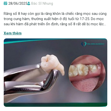
28/06/2025
Bác Sĩ Nhung
Răng số 8 hay còn gọi là răng khôn là chiếc răng mọc sau cùng
trong cung hàm, thường xuất hiện ở độ tuổi từ 17-25. Do mọc
sau khi hàm đã phát triển ổn định, răng số 8 rất dễ bị mọc lệch,
mọc ngầm, chèn vào răng bên cạnh, gây đau nhức và nhiều
Xem thêm
biến chứng nghiêm