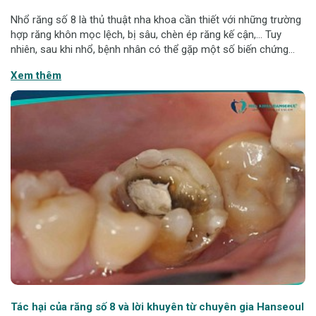
Nhổ răng số 8 là thủ thuật nha khoa cần thiết với những trường
hợp răng khôn mọc lệch, bị sâu, chèn ép răng kế cận,... Tuy
nhiên, sau khi nhổ, bệnh nhân có thể gặp một số biến chứng
phổ biến sau nhổ răng số 8. Bài viết này sẽ giúp bạn hiểu rõ các
Xem thêm
rủi ro, cách
Tác hại của răng số 8 và lời khuyên từ chuyên gia Hanseoul