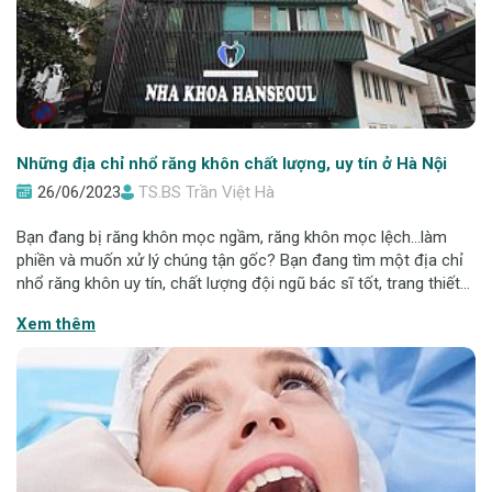
Những địa chỉ nhổ răng khôn chất lượng, uy tín ở Hà Nội
26/06/2023
TS.BS Trần Việt Hà
Bạn đang bị răng khôn mọc ngầm, răng khôn mọc lệch...làm
phiền và muốn xử lý chúng tận gốc? Bạn đang tìm một địa chỉ
nhổ răng khôn uy tín, chất lượng đội ngũ bác sĩ tốt, trang thiết
bị hiện đại để nhổ răng? Vậy thì hãy tham khảo ngay bài viết
Xem thêm
dưới đây, Nha kho