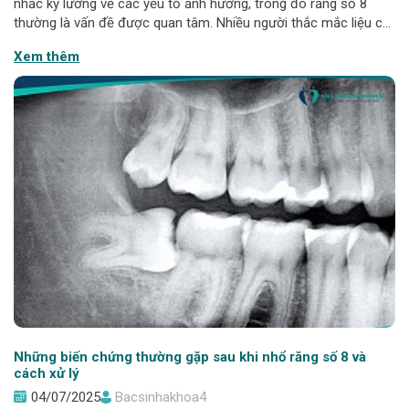
nhắc kỹ lưỡng về các yếu tố ảnh hưởng, trong đó răng số 8
thường là vấn đề được quan tâm. Nhiều người thắc mắc liệu có
nên nhổ răng số 8 khi đang niềng răng hay không. Bài viết này
Xem thêm
sẽ giải đáp chi
Những biến chứng thường gặp sau khi nhổ răng số 8 và
cách xử lý
04/07/2025
Bacsinhakhoa4