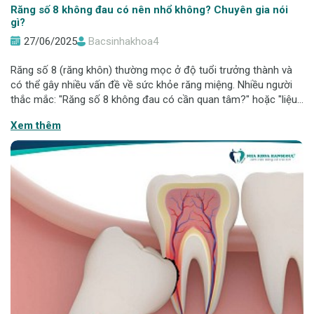
Răng số 8 không đau có nên nhổ không? Chuyên gia nói
gì?
27/06/2025
Bacsinhakhoa4
Răng số 8 (răng khôn) thường mọc ở độ tuổi trưởng thành và
có thể gây nhiều vấn đề về sức khỏe răng miệng. Nhiều người
thắc mắc: "Răng số 8 không đau có cần quan tâm?" hoặc "liệu
có nên nhổ bỏ dù không gây khó chịu". Bài viết này sẽ phân tích
Xem thêm
và giúp bạn đưa r