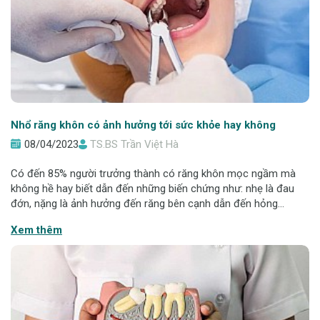
Nhổ răng khôn có ảnh hưởng tới sức khỏe hay không
08/04/2023
TS.BS Trần Việt Hà
Có đến 85% người trưởng thành có răng khôn mọc ngầm mà
không hề hay biết dẫn đến những biến chứng như: nhẹ là đau
đớn, nặng là ảnh hưởng đến răng bên cạnh dẫn đến hỏng
răng...Nó cũng có thể gây ra nhiễm trùng, chảy máu kéo dài, tổn
Xem thêm
thương dây thần kinh, viêm ổ