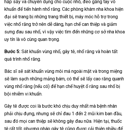
hấp sấy và chuyên dụng cho cuộc nhổ, đeo găng tay vô
khuẩn để tiến hành nhổ răng. Các phòng khám nha khoa hiện
đại sẽ trang bị những trang thiết bị, máy móc hỗ trợ trong
việc nhổ răng trở nên dễ dàng, hạn chế can thiệp và giảm
sưng đau sau nhổ, vì vậy việc tìm đến những cơ sở nha khoa
uy tín là vô cùng quan trọng.
Bước 5:
Sát khuẩn vùng nhổ, gây tê, nhổ răng và hoàn tất
quá trình nhổ răng.
Bác sĩ sẽ sát khuẩn vùng môi má ngoài mặt và trong miệng
sẽ làm sạch những mảng bám, có thể sẽ lấy cao răng quanh
vùng nhổ răng (nếu có) để hạn chế huyệt ổ răng sau nhổ bị
bội nhiễm vi khuẩn.
Gây tê được coi là bước khó chịu duy nhất mà bệnh nhân
phải chịu đựng, nhưng sẽ chỉ đau 1 đến 2 mũi kim ban đầu,
sau đó mọi can thiệp sẽ không gây đau nữa. Hiện tại, thuốc
tê rất tốt, phương pháp gây tê cũng được cải thiện nhiều để