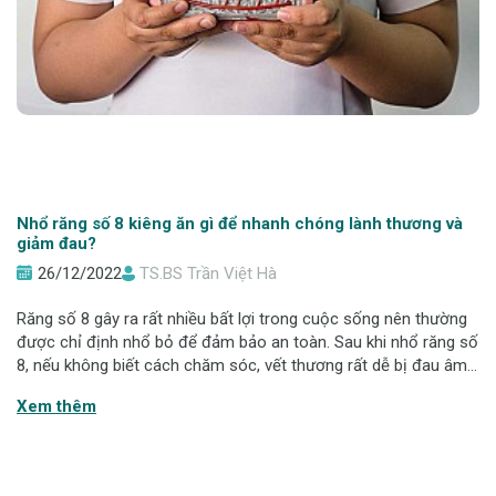
Nhổ răng số 8 kiêng ăn gì để nhanh chóng lành thương và
giảm đau?
26/12/2022
TS.BS Trần Việt Hà
Răng số 8 gây ra rất nhiều bất lợi trong cuộc sống nên thường
được chỉ định nhổ bỏ để đảm bảo an toàn. Sau khi nhổ răng số
8, nếu không biết cách chăm sóc, vết thương rất dễ bị đau âm ỉ
kéo dài, thậm chí dẫn đến nhiều biến chứng nguy hiểm. Vậy sau
Xem thêm
khi nhổ răng