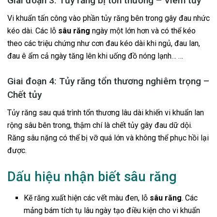
Giai đoạn 3: Tủy răng bị tổn thương – Viêm tủy
Vi khuẩn tấn công vào phần tủy răng bên trong gây đau nhức
kéo dài. Các lỗ
sâu răng
ngày một lớn hơn và có thể kéo
theo các triệu chứng như cơn đau kéo dài khi ngủ, đau lan,
đau ê ẩm cả ngày tăng lên khi uống đồ nóng lạnh… …
Giai đoạn 4: Tủy răng tổn thương nghiêm trọng –
Chết tủy
Tủy răng sau quá trình tổn thương lâu dài khiến vi khuẩn lan
rộng sâu bên trong, thậm chí là chết tủy gây đau dữ dội.
Răng sâu nặng có thể bị vỡ quá lớn và không thể phục hồi lại
được.
Dấu hiệu nhận biết sâu răng
Kẽ răng xuất hiện các vết màu đen, lỗ
sâu răng
. Các
mảng bám tích tụ lâu ngày tạo điều kiện cho vi khuẩn