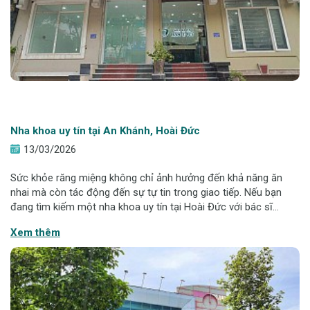
Nha khoa uy tín tại An Khánh, Hoài Đức
13/03/2026
Sức khỏe răng miệng không chỉ ảnh hưởng đến khả năng ăn
nhai mà còn tác động đến sự tự tin trong giao tiếp. Nếu bạn
đang tìm kiếm một nha khoa uy tín tại Hoài Đức với bác sĩ
chuyên môn cao, công nghệ hiện đại và chi phí minh bạch, việc
Xem thêm
tìm hiểu kỹ trước khi lự