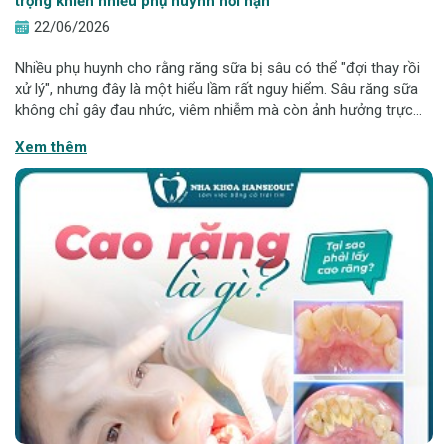
trọng khiến nhiều phụ huynh hối hận
22/06/2026
Nhiều phụ huynh cho rằng răng sữa bị sâu có thể "đợi thay rồi
xử lý", nhưng đây là một hiểu lầm rất nguy hiểm. Sâu răng sữa
không chỉ gây đau nhức, viêm nhiễm mà còn ảnh hưởng trực
tiếp đến răng vĩnh viễn sau này. Bài viết dưới đây sẽ giúp cha
Xem thêm
mẹ hiểu đúng để