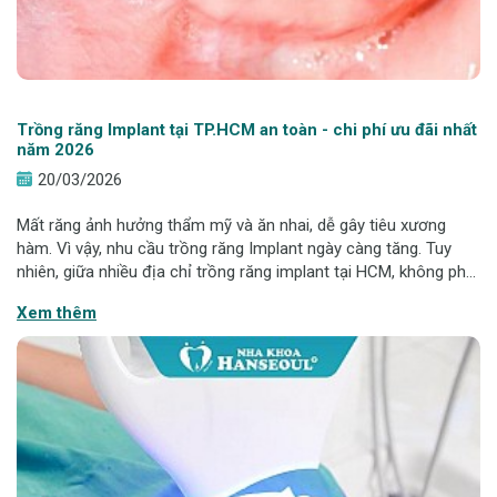
Trồng răng Implant tại TP.HCM an toàn - chi phí ưu đãi nhất
năm 2026
20/03/2026
Mất răng ảnh hưởng thẩm mỹ và ăn nhai, dễ gây tiêu xương
hàm. Vì vậy, nhu cầu trồng răng Implant ngày càng tăng. Tuy
nhiên, giữa nhiều địa chỉ trồng răng implant tại HCM, không phải
nơi nào cũng đảm bảo an toàn. Hanseoul mang đến giải pháp
Xem thêm
Implant từ 6,9 triệu