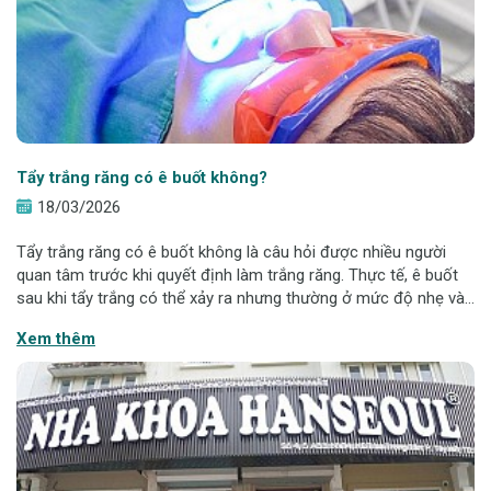
Tẩy trắng răng có ê buốt không?
18/03/2026
Tẩy trắng răng có ê buốt không là câu hỏi được nhiều người
quan tâm trước khi quyết định làm trắng răng. Thực tế, ê buốt
sau khi tẩy trắng có thể xảy ra nhưng thường ở mức độ nhẹ và
tạm thời. Hiểu rõ nguyên nhân và cách chăm sóc đúng sẽ giúp
Xem thêm
hạn chế nhạy cảm v