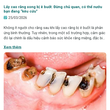
Lấy cao răng xong bị ê buốt: Đừng chủ quan, có thể nướu
bạn đang “kêu cứu”
25/03/2026
Không ít người cho rằng sau khi lấy cao răng bị ê buốt là phản
ứng bình thường. Tuy nhiên, trong một số trường hợp, cảm giác
đó lại chính là dấu hiệu cảnh báo sức khỏe răng miệng, đặc biệt
là tình trạng nướu đang bị tổn thương. Vậy đâu là phản ứng bình
Xem thêm
thường,