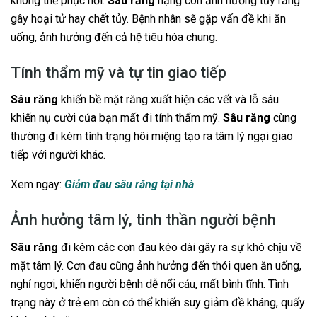
không thể phục hồi.
Sâu răng
nặng còn ảnh hưởng tủy răng
gây hoại tử hay chết tủy. Bệnh nhân sẽ gặp vấn đề khi ăn
uống, ảnh hưởng đến cả hệ tiêu hóa chung.
Tính thẩm mỹ và tự tin giao tiếp
Sâu răng
khiến bề mặt răng xuất hiện các vết và lỗ sâu
khiến nụ cười của bạn mất đi tính thẩm mỹ.
Sâu răng
cùng
thường đi kèm tình trạng hôi miệng tạo ra tâm lý ngại giao
tiếp với người khác.
Xem ngay:
Giảm đau sâu răng tại nhà
Ảnh hưởng tâm lý, tinh thần người bệnh
Sâu răng
đi kèm các cơn đau kéo dài gây ra sự khó chịu về
mặt tâm lý. Cơn đau cũng ảnh hưởng đến thói quen ăn uống,
nghỉ ngơi, khiến người bệnh dễ nổi cáu, mất bình tĩnh. Tình
trạng này ở trẻ em còn có thể khiến suy giảm đề kháng, quấy