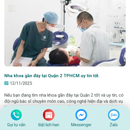
Nha khoa gần đây tại Quận 2 TPHCM uy tín tốt.
12/11/2025
Nếu bạn đang tìm nha khoa gần đây tại Quận 2 tốt và uy tín, có
đội ngũ bác sĩ chuyên môn cao, công nghệ hiện đại và dịch vụ
tận tâm, thì Nha khoa Hanseoul Trần Não chính là địa chỉ đáng
tin cậy để bạn yên tâm lựa chọn. Tọa lạc ngay trung tâm Quận
Xem thêm
2, Hanseoul k
Gọi tư vấn
Đặt lịch hẹn
Messenger
Zalo