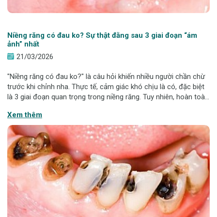
Niềng răng có đau ko? Sự thật đằng sau 3 giai đoạn “ám
ảnh” nhất
21/03/2026
"Niềng răng có đau ko?" là câu hỏi khiến nhiều người chần chừ
trước khi chỉnh nha. Thực tế, cảm giác khó chịu là có, đặc biệt
là 3 giai đoạn quan trọng trong niềng răng. Tuy nhiên, hoàn toàn
có thể kiểm soát và giảm đáng kể nếu áp dụng đúng phương
Xem thêm
pháp và được