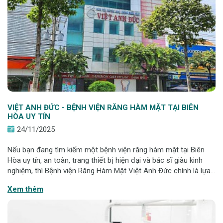
VIỆT ANH ĐỨC - BỆNH VIỆN RĂNG HÀM MẶT TẠI BIÊN
HÒA UY TÍN
24/11/2025
Nếu bạn đang tìm kiếm một bệnh viện răng hàm mặt tại Biên
Hòa uy tín, an toàn, trang thiết bị hiện đại và bác sĩ giàu kinh
nghiệm, thì Bệnh viện Răng Hàm Mặt Việt Anh Đức chính là lựa
chọn hàng đầu. Tọa lạc ngay trung tâm Biên Hòa, bệnh viện sở
Xem thêm
hữu đầy đủ chuy