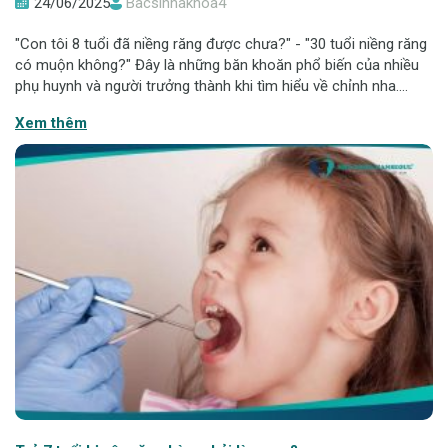
24/06/2025
Bacsinhakhoa4
"Con tôi 8 tuổi đã niềng răng được chưa?" - "30 tuổi niềng răng
có muộn không?" Đây là những băn khoăn phổ biến của nhiều
phụ huynh và người trưởng thành khi tìm hiểu về chỉnh nha.
Thực tế, mỗi độ tuổi đều có "thời điểm vàng" để niềng răng đạt
Xem thêm
hiệu quả tối ưu.