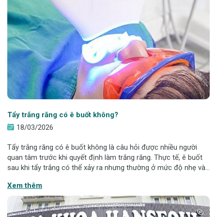
Tẩy trắng răng có ê buốt không?
18/03/2026
Tẩy trắng răng có ê buốt không là câu hỏi được nhiều người
quan tâm trước khi quyết định làm trắng răng. Thực tế, ê buốt
sau khi tẩy trắng có thể xảy ra nhưng thường ở mức độ nhẹ và
tạm thời. Hiểu rõ nguyên nhân và cách chăm sóc đúng sẽ giúp
Xem thêm
hạn chế nhạy cảm v