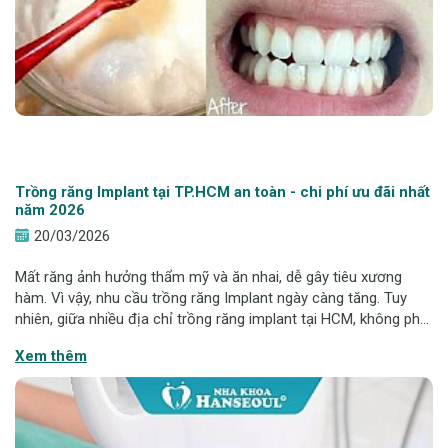
Trồng răng Implant tại TP.HCM an toàn - chi phí ưu đãi nhất
năm 2026
20/03/2026
Mất răng ảnh hưởng thẩm mỹ và ăn nhai, dễ gây tiêu xương
hàm. Vì vậy, nhu cầu trồng răng Implant ngày càng tăng. Tuy
nhiên, giữa nhiều địa chỉ trồng răng implant tại HCM, không phải
nơi nào cũng đảm bảo an toàn. Hanseoul mang đến giải pháp
Xem thêm
Implant từ 6,9 triệu