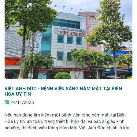
VIỆT ANH ĐỨC - BỆNH VIỆN RĂNG HÀM MẶT TẠI BIÊN
HÒA UY TÍN
24/11/2025
Nếu bạn đang tìm kiếm một bệnh viện răng hàm mặt tại Biên
Hòa uy tín, an toàn, trang thiết bị hiện đại và bác sĩ giàu kinh
nghiệm, thì Bệnh viện Răng Hàm Mặt Việt Anh Đức chính là lựa
chọn hàng đầu. Tọa lạc ngay trung tâm Biên Hòa, bệnh viện sở