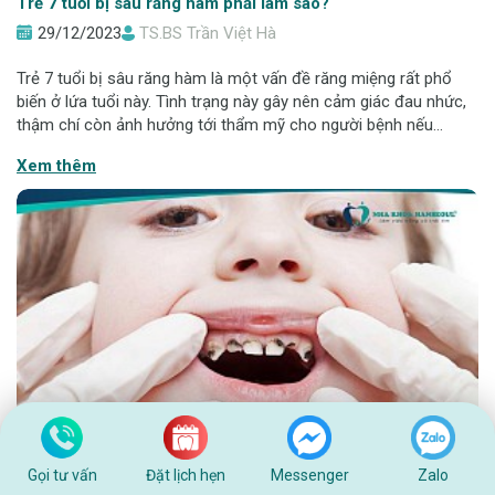
Trẻ 7 tuổi bị sâu răng hàm phải làm sao?
29/12/2023
TS.BS Trần Việt Hà
Trẻ 7 tuổi bị sâu răng hàm là một vấn đề răng miệng rất phổ
biến ở lứa tuổi này. Tình trạng này gây nên cảm giác đau nhức,
thậm chí còn ảnh hưởng tới thẩm mỹ cho người bệnh nếu
không được điều trị kịp thời. Cùng Nha khoa Hanseoul tìm hiểu
Xem thêm
trẻ 7 tuổi bị sâu răn
Gọi tư vấn
Đặt lịch hẹn
Messenger
Zalo