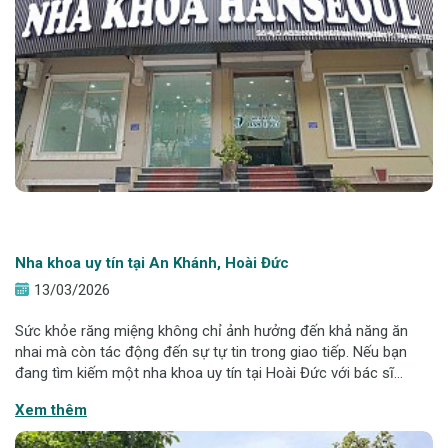
Nha khoa uy tín tại An Khánh, Hoài Đức
13/03/2026
Sức khỏe răng miệng không chỉ ảnh hưởng đến khả năng ăn
nhai mà còn tác động đến sự tự tin trong giao tiếp. Nếu bạn
đang tìm kiếm một nha khoa uy tín tại Hoài Đức với bác sĩ
chuyên môn cao, công nghệ hiện đại và chi phí minh bạch, việc
Xem thêm
tìm hiểu kỹ trước khi lự