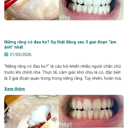
Niềng răng có đau ko? Sự thật đằng sau 3 giai đoạn “ám
ảnh” nhất
21/03/2026
"Niềng răng có đau ko?" là câu hỏi khiến nhiều người chần chừ
trước khi chỉnh nha. Thực tế, cảm giác khó chịu là có, đặc biệt
là 3 giai đoạn quan trọng trong niềng răng. Tuy nhiên, hoàn toàn
có thể kiểm soát và giảm đáng kể nếu áp dụng đúng phương
Xem thêm
pháp và được