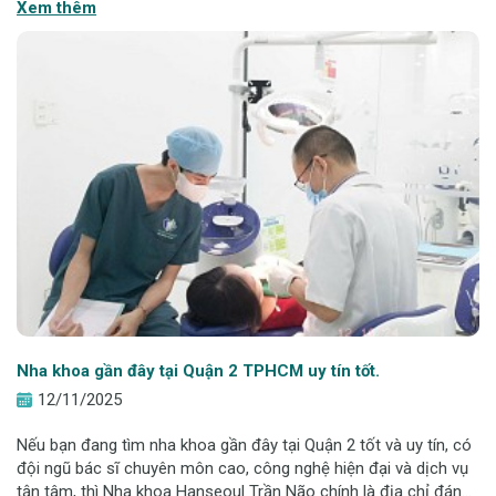
Xem thêm
hữu đầy đủ chuy
Nha khoa gần đây tại Quận 2 TPHCM uy tín tốt.
12/11/2025
Nếu bạn đang tìm nha khoa gần đây tại Quận 2 tốt và uy tín, có
đội ngũ bác sĩ chuyên môn cao, công nghệ hiện đại và dịch vụ
tận tâm, thì Nha khoa Hanseoul Trần Não chính là địa chỉ đáng