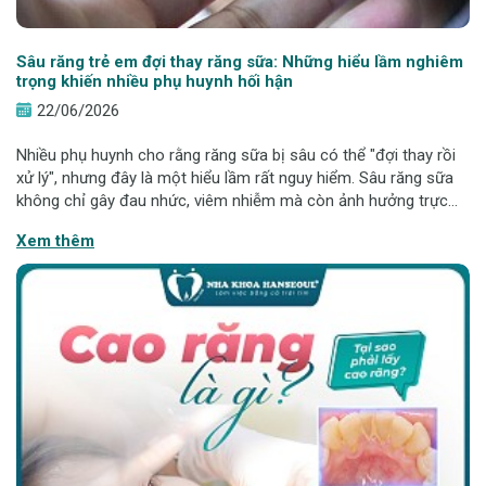
Sâu răng trẻ em đợi thay răng sữa: Những hiểu lầm nghiêm
trọng khiến nhiều phụ huynh hối hận
22/06/2026
Nhiều phụ huynh cho rằng răng sữa bị sâu có thể "đợi thay rồi
xử lý", nhưng đây là một hiểu lầm rất nguy hiểm. Sâu răng sữa
không chỉ gây đau nhức, viêm nhiễm mà còn ảnh hưởng trực
tiếp đến răng vĩnh viễn sau này. Bài viết dưới đây sẽ giúp cha
Xem thêm
mẹ hiểu đúng để