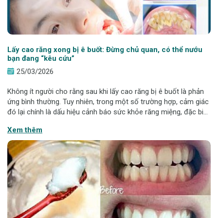
Lấy cao răng xong bị ê buốt: Đừng chủ quan, có thể nướu
bạn đang “kêu cứu”
25/03/2026
Không ít người cho rằng sau khi lấy cao răng bị ê buốt là phản
ứng bình thường. Tuy nhiên, trong một số trường hợp, cảm giác
đó lại chính là dấu hiệu cảnh báo sức khỏe răng miệng, đặc biệt
là tình trạng nướu đang bị tổn thương. Vậy đâu là phản ứng bình
Xem thêm
thường,