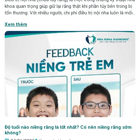
khoa quan trọng giúp giữ lại răng thật khi phần tủy bên trong bị
tổn thương. Với nhiều người, chi phí điều trị nội nha luôn là mối
quan tâm hàng đầu trước khi quyết định thực hiện. Trong bài
Xem thêm
viết
Độ tuổi nào niềng răng là tốt nhất? Có nên niềng răng sớm
không?