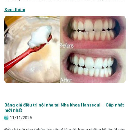
tin cậy để bạn yên tâm lựa chọn. Tọa lạc ngay trung tâm Quận
Xem thêm
2, Hanseoul k
Bảng giá điều trị nội nha tại Nha khoa Hanseoul – Cập nhật
mới nhất
11/11/2025
Điều trị nội nha (chữa tủy răng) là một trong những kỹ thuật nha