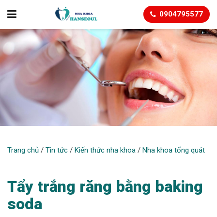
0904795577
NHA KHOA TỔNG QUÁT
Trang chủ
/
Tin tức
/
Kiến thức nha khoa
/
Nha khoa tổng quát
Tẩy trắng răng bằng baking
soda