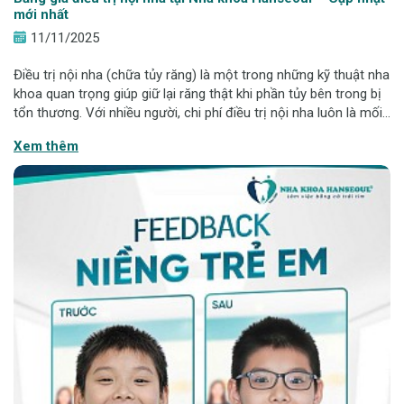
mới nhất
11/11/2025
Điều trị nội nha (chữa tủy răng) là một trong những kỹ thuật nha
khoa quan trọng giúp giữ lại răng thật khi phần tủy bên trong bị
tổn thương. Với nhiều người, chi phí điều trị nội nha luôn là mối
quan tâm hàng đầu trước khi quyết định thực hiện. Trong bài
Xem thêm
viết