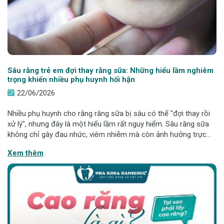
Sâu răng trẻ em đợi thay răng sữa: Những hiểu lầm nghiêm
trọng khiến nhiều phụ huynh hối hận
22/06/2026
Nhiều phụ huynh cho rằng răng sữa bị sâu có thể "đợi thay rồi
xử lý", nhưng đây là một hiểu lầm rất nguy hiểm. Sâu răng sữa
không chỉ gây đau nhức, viêm nhiễm mà còn ảnh hưởng trực
tiếp đến răng vĩnh viễn sau này. Bài viết dưới đây sẽ giúp cha
Xem thêm
mẹ hiểu đúng để