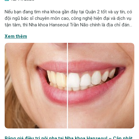
Nếu bạn đang tìm nha khoa gần đây tại Quận 2 tốt và uy tín, có
đội ngũ bác sĩ chuyên môn cao, công nghệ hiện đại và dịch vụ
tận tâm, thì Nha khoa Hanseoul Trần Não chính là địa chỉ đáng
tin cậy để bạn yên tâm lựa chọn. Tọa lạc ngay trung tâm Quận
Xem thêm
2, Hanseoul k
Bảng giá điều trị nội nha tại Nha khoa Hanseoul – Cập nhật