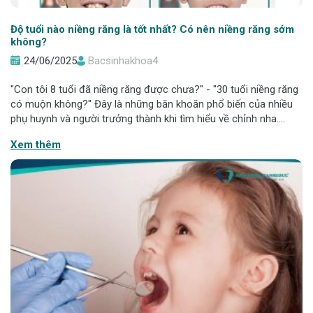
Độ tuổi nào niềng răng là tốt nhất? Có nên niềng răng sớm
không?
24/06/2025
Bacsinhakhoa4
"Con tôi 8 tuổi đã niềng răng được chưa?" - "30 tuổi niềng răng
có muộn không?" Đây là những băn khoăn phổ biến của nhiều
phụ huynh và người trưởng thành khi tìm hiểu về chỉnh nha.
Thực tế, mỗi độ tuổi đều có "thời điểm vàng" để niềng răng đạt
Xem thêm
hiệu quả tối ưu.