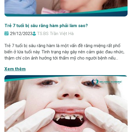
Trẻ 7 tuổi bị sâu răng hàm phải làm sao?
29/12/2023
TS.BS Trần Việt Hà
Trẻ 7 tuổi bị sâu răng hàm là một vấn đề răng miệng rất phổ
biến ở lứa tuổi này. Tình trạng này gây nên cảm giác đau nhức,
thậm chí còn ảnh hưởng tới thẩm mỹ cho người bệnh nếu
không được điều trị kịp thời. Cùng Nha khoa Hanseoul tìm hiểu
Xem thêm
trẻ 7 tuổi bị sâu răn