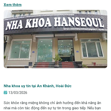
tạm thời. Hiểu rõ nguyên nhân và cách chăm sóc đúng sẽ giúp
Xem thêm
hạn chế nhạy cảm v
Nha khoa uy tín tại An Khánh, Hoài Đức
13/03/2026
Sức khỏe răng miệng không chỉ ảnh hưởng đến khả năng ăn
nhai mà còn tác động đến sự tự tin trong giao tiếp. Nếu bạn