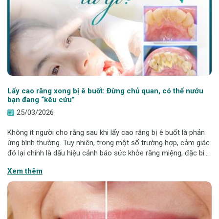
Lấy cao răng xong bị ê buốt: Đừng chủ quan, có thể nướu
bạn đang “kêu cứu”
25/03/2026
Không ít người cho rằng sau khi lấy cao răng bị ê buốt là phản
ứng bình thường. Tuy nhiên, trong một số trường hợp, cảm giác
đó lại chính là dấu hiệu cảnh báo sức khỏe răng miệng, đặc biệt
là tình trạng nướu đang bị tổn thương. Vậy đâu là phản ứng bình
Xem thêm
thường,