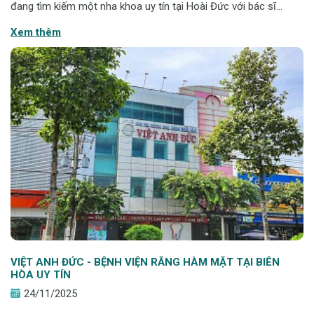
đang tìm kiếm một nha khoa uy tín tại Hoài Đức với bác sĩ
chuyên môn cao, công nghệ hiện đại và chi phí minh bạch, việc
Xem thêm
tìm hiểu kỹ trước khi lự
VIỆT ANH ĐỨC - BỆNH VIỆN RĂNG HÀM MẶT TẠI BIÊN
HÒA UY TÍN
24/11/2025