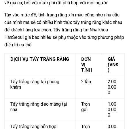
về giá cả, bởi với mức phí rất phù hợp với mọi người.
Tùy vào mức độ, tình trạng răng xỉn màu cũng như nhu cầu
của mình mà sẽ có nhiều hình thức tẩy trắng răng khác nhau
để khách hàng lựa chọn. Tẩy trắng răng tại Nha khoa
HanSeoul giá bao nhiêu sẽ phụ thuộc vào từng phương pháp
điều trị cụ thể.
DỊCH VỤ TẨY TRẮNG RĂNG
ĐƠN
GIÁ
VỊ
(VNĐ
TÍNH
)
Tẩy trắng răng tại phòng
2 lần
2.00
khám
0.00
0
Tẩy trắng răng đeo máng tại
Trọn
1.00
nhà
gói
0.00
0
Tẩy trắng răng hỗn hợp
Trọn
3.00