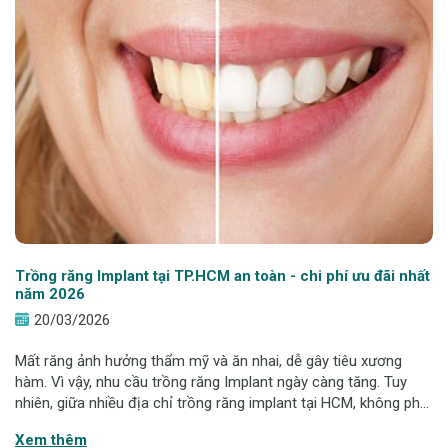
Trồng răng Implant tại TP.HCM an toàn - chi phí ưu đãi nhất
năm 2026
20/03/2026
Mất răng ảnh hưởng thẩm mỹ và ăn nhai, dễ gây tiêu xương
hàm. Vì vậy, nhu cầu trồng răng Implant ngày càng tăng. Tuy
nhiên, giữa nhiều địa chỉ trồng răng implant tại HCM, không phải
nơi nào cũng đảm bảo an toàn. Hanseoul mang đến giải pháp
Xem thêm
Implant từ 6,9 triệu