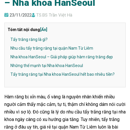
– Nha khoa HanSeoul
23/11/2022
TS.BS Trần Việt Hà
Tóm tắt nội dung
[Ẩn]
Tẩy trắng răng là gì?
Nhu cầu tẩy trắng răng tại quận Nam Từ Liêm
Nha khoa HanSeoul – Giải pháp giúp hàm răng trắng đẹp
Những thế mạnh tại Nha khoa HanSeoul
Tẩy trắng răng tại Nha khoa HanSeoul hết bao nhiêu tiền?
Hàm răng bị xỉn màu, ố vàng là nguyên nhân khiến nhiều
người cảm thấy mặc cảm, tự ti, thậm chí không dám nói cười
nhiều vì sợ lộ. Đó cũng là lý do nhu cầu tẩy trắng răng tại nha
khoa ngày càng có xu hướng gia tăng. Tuy nhiên, tẩy trắng
răng ở đâu uy tín, giá rẻ tại quận Nam Từ Liêm luôn là bài