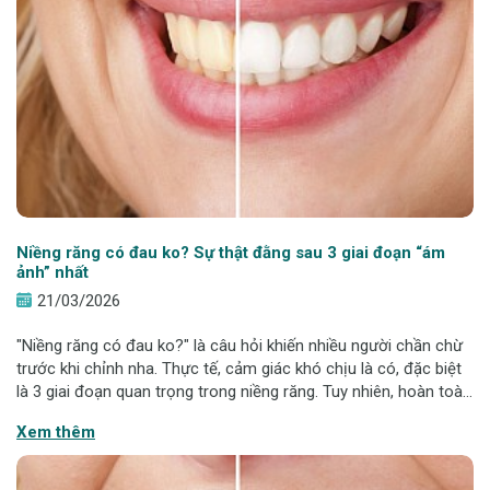
Niềng răng có đau ko? Sự thật đằng sau 3 giai đoạn “ám
ảnh” nhất
21/03/2026
"Niềng răng có đau ko?" là câu hỏi khiến nhiều người chần chừ
trước khi chỉnh nha. Thực tế, cảm giác khó chịu là có, đặc biệt
là 3 giai đoạn quan trọng trong niềng răng. Tuy nhiên, hoàn toàn
có thể kiểm soát và giảm đáng kể nếu áp dụng đúng phương
Xem thêm
pháp và được