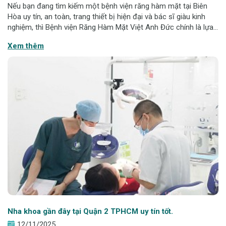
Nếu bạn đang tìm kiếm một bệnh viện răng hàm mặt tại Biên
Hòa uy tín, an toàn, trang thiết bị hiện đại và bác sĩ giàu kinh
nghiệm, thì Bệnh viện Răng Hàm Mặt Việt Anh Đức chính là lựa
chọn hàng đầu. Tọa lạc ngay trung tâm Biên Hòa, bệnh viện sở
Xem thêm
hữu đầy đủ chuy
Nha khoa gần đây tại Quận 2 TPHCM uy tín tốt.
12/11/2025