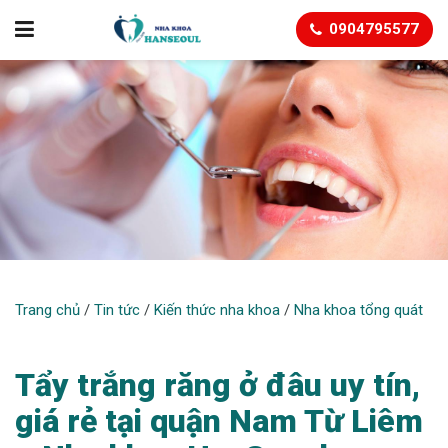
0904795577
NHA KHOA TỔNG QUÁT
Trang chủ
/
Tin tức
/
Kiến thức nha khoa
/
Nha khoa tổng quát
Tẩy trắng răng ở đâu uy tín,
giá rẻ tại quận Nam Từ Liêm