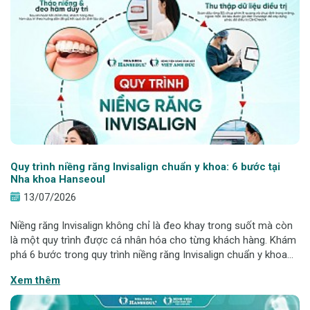
Quy trình niềng răng Invisalign chuẩn y khoa: 6 bước tại
Nha khoa Hanseoul
13/07/2026
Niềng răng Invisalign không chỉ là đeo khay trong suốt mà còn
là một quy trình được cá nhân hóa cho từng khách hàng. Khám
phá 6 bước trong quy trình niềng răng Invisalign chuẩn y khoa
tại Nha khoa Hanseoul để hiểu rõ hành trình sở hữu nụ cười
Xem thêm
đều đẹp. Niềng ră