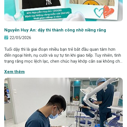
Nguyễn Huy An: dậy thì thành công nhờ niềng răng
22/05/2026
Tuổi dậy thì là giai đoạn nhiều bạn trẻ bắt đầu quan tâm hơn
đến ngoại hình, nụ cười và sự tự tin khi giao tiếp. Tuy nhiên, tình
trạng răng mọc lệch lạc, chen chúc hay khớp cắn sai không chỉ
ảnh hưởng thẩm mỹ mà còn gây khó khăn trong ăn nhai, vệ
Xem thêm
sinh răng miệ