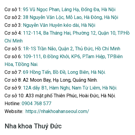
Cơ sở 1:
95 Vũ Ngọc Phan, Láng Hạ, Đống Đa, Hà Nội
Cơ sở 2:
38 Nguyễn Văn Lộc, Mỗ Lao, Hà Đông, Hà Nội
Cơ sở 3:
Nguyễn Văn Huyên kéo dài, Hà Nội
Cơ sở 4:
112-114, Ba Tháng Hai, Phường 12, Quận 10, TP.Hồ
Chí Minh
Cơ sở 5:
1R-1S Trần Não, Quận 2, Thủ Đức, Hồ Chí Minh
Cơ sở 6:
109-111, Đ.Đồng Khởi, KP6, P.Tam Hiệp, TP.Biên
Hòa, T.Đồng Nai.
Cơ sở 7:
69 Hồng Tiến, Bồ Đề, Long Biên, Hà Nội.
Cơ sở 8: A2 Moon Bay, Hạ Long, Quảng Ninh.
Cơ sở 9:
12A dãy B1, Hàm Nghi, Nam Từ Liêm, Hà Nội.
Cơ sở 10: A33 mặt phố Thiên Phúc, Hoài Đức, Hà Nội.
Hotline:
0904 768 577
Website:
https://nhakhoahanseoul.com/
Nha khoa Thuý Đức