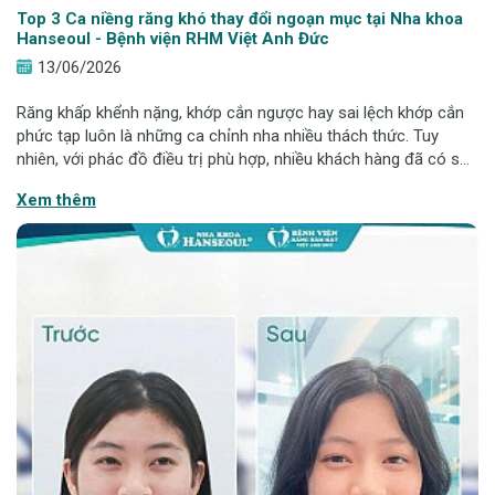
Top 3 Ca niềng răng khó thay đổi ngoạn mục tại Nha khoa
Hanseoul - Bệnh viện RHM Việt Anh Đức
13/06/2026
Răng khấp khểnh nặng, khớp cắn ngược hay sai lệch khớp cắn
phức tạp luôn là những ca chỉnh nha nhiều thách thức. Tuy
nhiên, với phác đồ điều trị phù hợp, nhiều khách hàng đã có sự
thay đổi ngoạn mục cả về nụ cười lẫn sự tự tin. Cùng nhìn lại
Xem thêm
Top 3 ca niềng răn