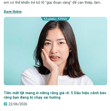
em có thể khiến trẻ bỏ lỡ "giai đoạn vàng" để can thiệp, làm
tăng thời gian, chi phí điều trị và ảnh hưởng đến sự phát triển
Xem thêm
của hàm
Tiền mất tật mang vì niềng răng giá rẻ: 5 Dấu hiệu cảnh báo
răng bạn đang bị chạy sai hướng
22/06/2026