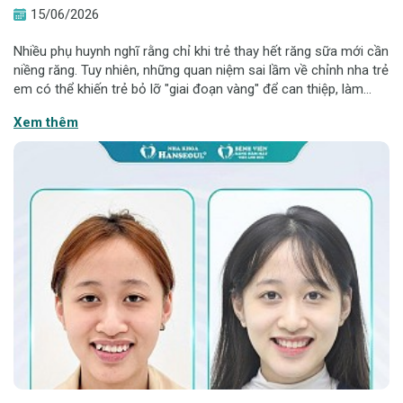
15/06/2026
Nhiều phụ huynh nghĩ rằng chỉ khi trẻ thay hết răng sữa mới cần
niềng răng. Tuy nhiên, những quan niệm sai lầm về chỉnh nha trẻ
em có thể khiến trẻ bỏ lỡ "giai đoạn vàng" để can thiệp, làm
tăng thời gian, chi phí điều trị và ảnh hưởng đến sự phát triển
Xem thêm
của hàm