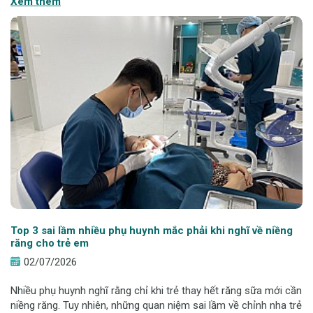
Xem thêm
vừa đảm bảo hiệu q
Top 3 sai lầm nhiều phụ huynh mắc phải khi nghĩ về niềng
răng cho trẻ em
02/07/2026
Nhiều phụ huynh nghĩ rằng chỉ khi trẻ thay hết răng sữa mới cần
niềng răng. Tuy nhiên, những quan niệm sai lầm về chỉnh nha trẻ