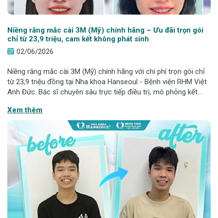
Niềng răng mắc cài 3M (Mỹ) chính hãng – Ưu đãi trọn gói
chỉ từ 23,9 triệu, cam kết không phát sinh
02/06/2026
Niềng răng mắc cài 3M (Mỹ) chính hãng với chi phí trọn gói chỉ
từ 23,9 triệu đồng tại Nha khoa Hanseoul - Bệnh viện RHM Việt
Anh Đức. Bác sĩ chuyên sâu trực tiếp điều trị, mô phỏng kết
quả điều trị trước niềng và cam kết minh bạch chi phí bằng hợp
Xem thêm
đồng văn bản