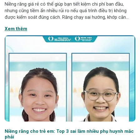
Niềng răng giá rẻ có thể giúp bạn tiết kiệm chi phí ban đầu,
nhưng cũng tiềm ẩn nhiều rủi ro nếu quá trình điều trị không
được kiểm soát đúng cách. Răng chạy sai hướng, khớp cắn
lệch hay thậm chí phải niềng lại là những hậu quả không hiếm
Xem thêm
gặp. Bạn cần nhận biế
Niềng răng cho trẻ em: Top 3 sai lầm nhiều phụ huynh mắc
phải