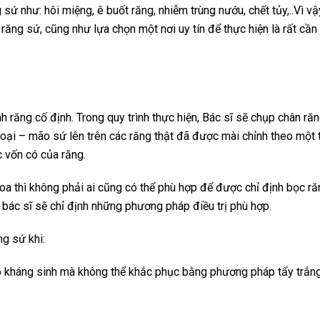
sứ như: hôi miệng, ê buốt răng, nhiễm trùng nướu, chết tủy,..Vì vậ
răng sứ, cũng như lựa chọn một nơi uy tín để thực hiện là rất cần
răng cố định. Trong quy trình thực hiện, Bác sĩ sẽ chụp chân ră
oại – mão sứ lên trên các răng thật đã được mài chỉnh theo một 
c vốn có của răng.
oa thì không phải ai cũng có thể phù hợp để được chỉ định bọc ră
 bác sĩ sẽ chỉ định những phương pháp điều trị phù hợp.
g sứ khi:
o kháng sinh mà không thể khắc phục bằng phương pháp tẩy trắn