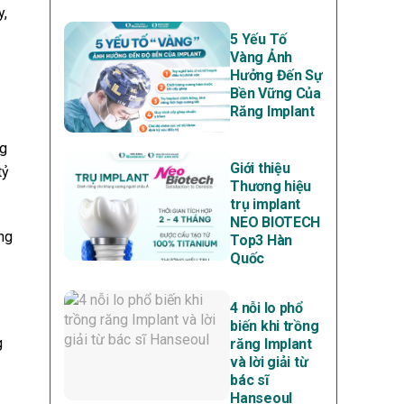
y,
5 Yếu Tố
Vàng Ảnh
Hưởng Đến Sự
Bền Vững Của
Răng Implant
ng
Giới thiệu
tỷ
Thương hiệu
trụ implant
NEO BIOTECH
ng
Top3 Hàn
Quốc
4 nỗi lo phổ
biến khi trồng
g
răng Implant
và lời giải từ
bác sĩ
Hanseoul