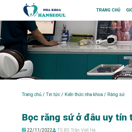
TRANG CHỦ
GI
RĂNG SỨ
Trang chủ
/
Tin tức
/
Kiến thức nha khoa
/
Răng sứ
Bọc răng sứ ở đâu uy tín
22/11/2022
TS.BS Trần Việt Hà