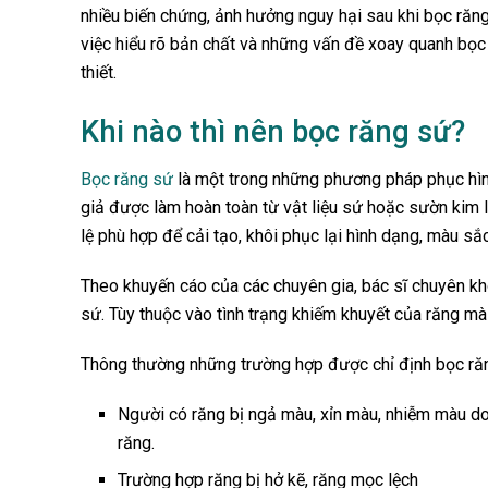
nhiều biến chứng, ảnh hưởng nguy hại sau khi bọc răng 
việc hiểu rõ bản chất và những vấn đề xoay quanh bọc 
thiết.
Khi nào thì nên bọc răng sứ?
Bọc răng sứ
là một trong những phương pháp phục hình 
giả được làm hoàn toàn từ vật liệu sứ hoặc sườn kim l
lệ phù hợp để cải tạo, khôi phục lại hình dạng, màu sắ
Theo khuyến cáo của các chuyên gia, bác sĩ chuyên kh
sứ. Tùy thuộc vào tình trạng khiếm khuyết của răng mà
Thông thường những trường hợp được chỉ định bọc răn
Người có răng bị ngả màu, xỉn màu, nhiễm màu d
răng.
Trường hợp răng bị hở kẽ, răng mọc lệch