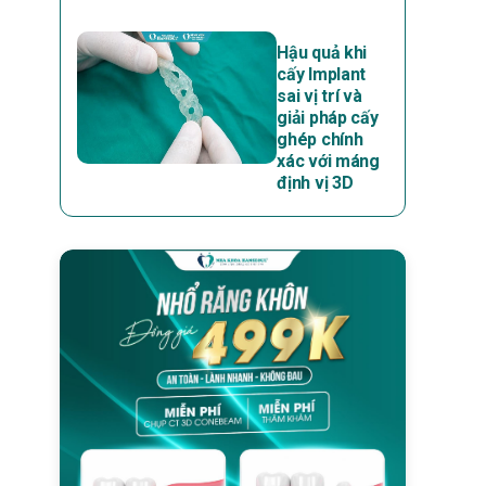
Hậu quả khi
cấy Implant
sai vị trí và
giải pháp cấy
ghép chính
xác với máng
định vị 3D