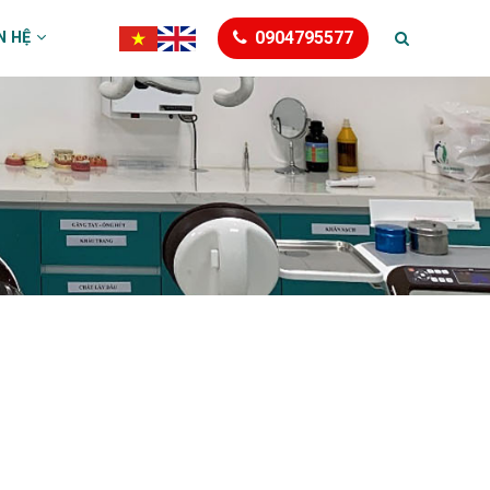
0904795577
N HỆ