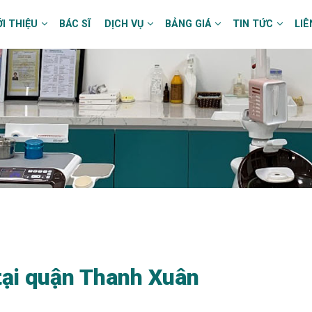
ỚI THIỆU
BÁC SĨ
DỊCH VỤ
BẢNG GIÁ
TIN TỨC
LIÊ
 tại quận Thanh Xuân