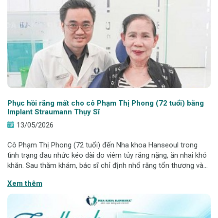
Phục hồi răng mất cho cô Phạm Thị Phong (72 tuổi) bằng
Implant Straumann Thụy Sĩ
13/05/2026
Cô Phạm Thị Phong (72 tuổi) đến Nha khoa Hanseoul trong
tình trạng đau nhức kéo dài do viêm tủy răng nặng, ăn nhai khó
khăn. Sau thăm khám, bác sĩ chỉ định nhổ răng tổn thương và
phục hồi bằng Implant Straumann Thụy Sĩ. Sau điều trị, khả
Xem thêm
năng ăn nhai cải thiện