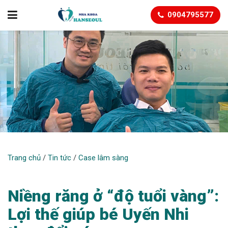
0904795577
CASE LÂM SÀNG
Trang chủ
/
Tin tức
/
Case lâm sàng
Niềng răng ở “độ tuổi vàng”:
Lợi thế giúp bé Uyến Nhi