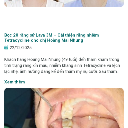
Bọc 20 răng sứ Lava 3M – Cải thiện răng nhiễm
Tetracycline cho chị Hoàng Mai Nhung
22/12/2025
Khách hàng Hoàng Mai Nhung (49 tuổi) đến thăm khám trong
tình trạng răng xỉn màu, nhiễm kháng sinh Tetracycline và lệch
lạc nhẹ, ảnh hưởng đáng kể đến thẩm mỹ nụ cười. Sau thăm
khám và phân tích lâm sàng, bác sĩ chỉ định phục hình 20 răng
Xem thêm
sứ Lava™ 3M nhằm cải