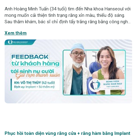
Anh Hoàng Minh Tuấn (34 tuổi) tìm đến Nha khoa Hanseoul với
mong muốn cải thiện tình trạng răng xỉn màu, thiếu độ sáng.
Sau thăm khám, bác sĩ chỉ định tẩy trắng răng bằng công nghệ
Zoom Whitening, giúp cải thiện màu răng rõ rệt, mang lại nụ
Xem thêm
cười sáng tự nhiên
Phục hồi toàn diện vùng răng cửa + răng hàm bằng Implant