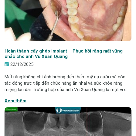
Hoàn thành cấy ghép Implant – Phục hồi răng mất vững
chắc cho anh Vũ Xuân Quang
22/12/2025
Mất răng không chỉ ảnh hưởng đến thẩm mỹ nụ cười mà còn
tác động trực tiếp đến chức năng ăn nhai và sức khỏe răng
miệng lâu dài. Trường hợp của anh Vũ Xuân Quang là một ví dụ
điển hình cho việc lựa chọn đúng giải pháp Implant giúp phục
Xem thêm
hồi răng đã mất một cách