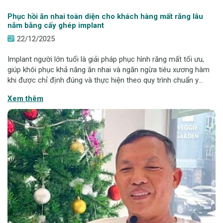
Phục hồi ăn nhai toàn diện cho khách hàng mất răng lâu
năm bằng cấy ghép implant
22/12/2025
Implant người lớn tuổi là giải pháp phục hình răng mất tối ưu,
giúp khôi phục khả năng ăn nhai và ngăn ngừa tiêu xương hàm
khi được chỉ định đúng và thực hiện theo quy trình chuẩn y
khoa. Case lâm sàng của khách hàng Nguyễn Thị Thái (64 tuổi)
Xem thêm
tại Nha khoa Hans