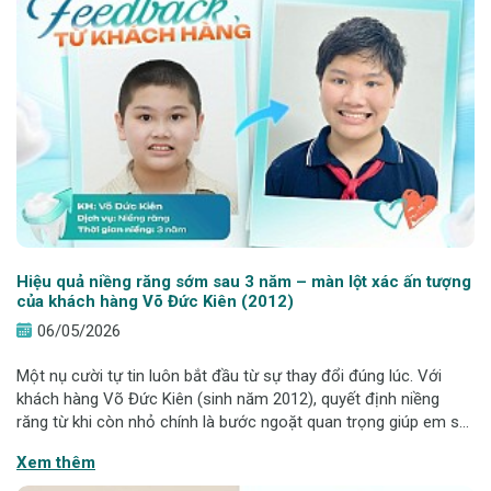
Hiệu quả niềng răng sớm sau 3 năm – màn lột xác ấn tượng
của khách hàng Võ Đức Kiên (2012)
06/05/2026
Một nụ cười tự tin luôn bắt đầu từ sự thay đổi đúng lúc. Với
khách hàng Võ Đức Kiên (sinh năm 2012), quyết định niềng
răng từ khi còn nhỏ chính là bước ngoặt quan trọng giúp em sở
hữu nụ cười đều đẹp, gương mặt sáng và tự tin hơn từng ngày.
Xem thêm
Dưới đây là toàn bộ