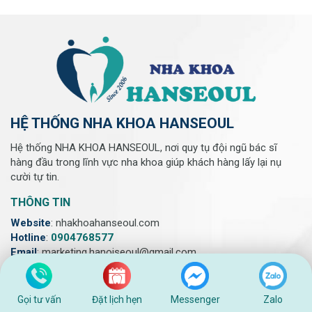
HỆ THỐNG NHA KHOA HANSEOUL
Hệ thống NHA KHOA HANSEOUL, nơi quy tụ đội ngũ bác sĩ
hàng đầu trong lĩnh vực nha khoa giúp khách hàng lấy lại nụ
cười tự tin.
THÔNG TIN
Website
: nhakhoahanseoul.com
Hotline
:
0904768577
Email
: marketing.hanoiseoul@gmail.com
Phản ánh dịch vụ:
0904768577
Gọi tư vấn
Đặt lịch hẹn
Messenger
Zalo