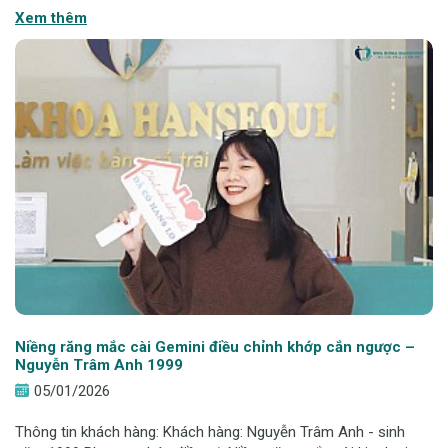
khớp cắn. Ca điều trị được thực hiện bởi Trịnh Thị Hồng Gấm
Xem thêm
tại nha khoa Hanseoul, với
Niềng răng mắc cài Gemini điều chỉnh khớp cắn ngược –
Nguyễn Trâm Anh 1999
05/01/2026
Thông tin khách hàng: Khách hàng: Nguyễn Trâm Anh - sinh