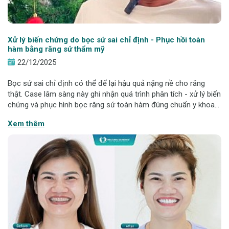
Xử lý biến chứng do bọc sứ sai chỉ định - Phục hồi toàn
hàm bằng răng sứ thẩm mỹ
22/12/2025
Bọc sứ sai chỉ định có thể để lại hậu quả nặng nề cho răng
thật. Case lâm sàng này ghi nhận quá trình phân tích - xử lý biến
chứng và phục hình bọc răng sứ toàn hàm đúng chuẩn y khoa
tại Nha khoa Hanseoul, giúp khách hàng phục hồi chức năng ăn
Xem thêm
nhai và nụ cười