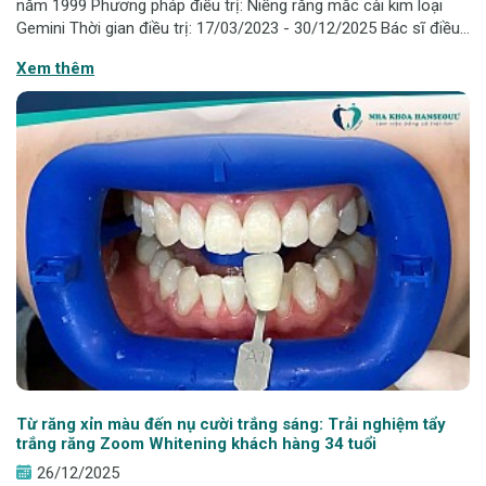
năm 1999 Phương pháp điều trị: Niềng răng mắc cài kim loại
Gemini Thời gian điều trị: 17/03/2023 - 30/12/2025 Bác sĩ điều
trị: BS. Nội trú Trịnh Thị Hồng Gấm Đơn vị thực hiện: Nha khoa
Xem thêm
Hanseoul 1. Tình t
Từ răng xỉn màu đến nụ cười trắng sáng: Trải nghiệm tẩy
trắng răng Zoom Whitening khách hàng 34 tuổi
26/12/2025