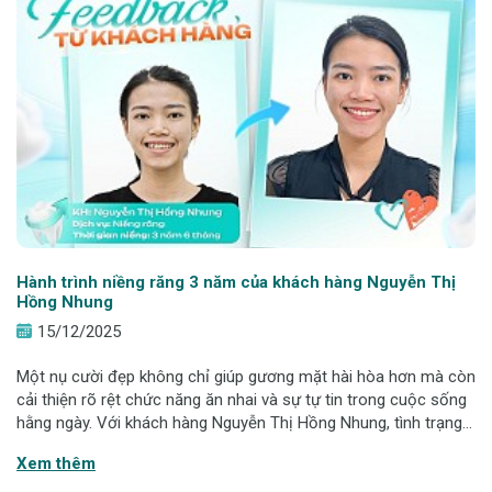
Hành trình niềng răng 3 năm của khách hàng Nguyễn Thị
Hồng Nhung
15/12/2025
Một nụ cười đẹp không chỉ giúp gương mặt hài hòa hơn mà còn
cải thiện rõ rệt chức năng ăn nhai và sự tự tin trong cuộc sống
hằng ngày. Với khách hàng Nguyễn Thị Hồng Nhung, tình trạng
răng chen chúc - khấp khểnh - khớp cắn đối kéo dài nhiều năm
Xem thêm
đã được cải thi