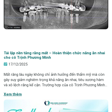
Tái lập nền tảng răng mất – Hoàn thiện chức năng ăn nhai
cho cô Trịnh Phương Minh
17/12/2025
Mất răng lâu ngày không chỉ ảnh hưởng đến thẩm mỹ mà còn
gây suy giảm nghiêm trọng khả năng ăn nhai, tiêu xương hàm
và xô lệch răng kế cận. Trường hợp của cô Trịnh Phương Minh
là một ca lâm sàng điển hình cần can thiệp Implant kết hợp
Xem thêm
ghép xương để phục hồi bề