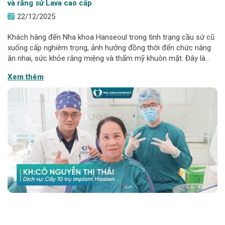
và răng sứ Lava cao cấp
22/12/2025
Khách hàng đến Nha khoa Hanseoul trong tình trạng cầu sứ cũ
xuống cấp nghiêm trọng, ảnh hưởng đồng thời đến chức năng
ăn nhai, sức khỏe răng miệng và thẩm mỹ khuôn mặt. Đây là
một ca lâm sàng phức tạp, đòi hỏi đánh giá tổng thể nền xương
Xem thêm
- mô nướu - khớp cắn t