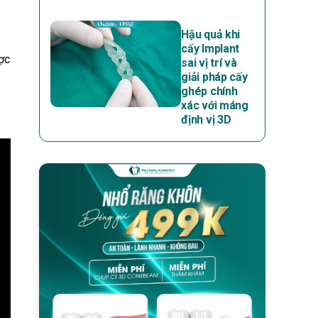
Hậu quả khi
cấy Implant
ợc
sai vị trí và
giải pháp cấy
ghép chính
xác với máng
định vị 3D