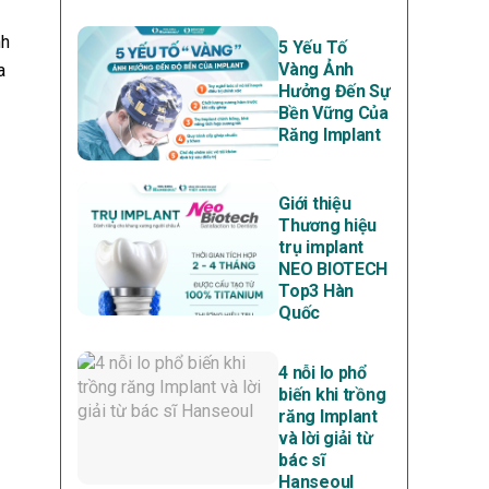
nh
5 Yếu Tố
Vàng Ảnh
a
Hưởng Đến Sự
Bền Vững Của
Răng Implant
Giới thiệu
Thương hiệu
trụ implant
NEO BIOTECH
Top3 Hàn
Quốc
4 nỗi lo phổ
biến khi trồng
răng Implant
và lời giải từ
bác sĩ
Hanseoul