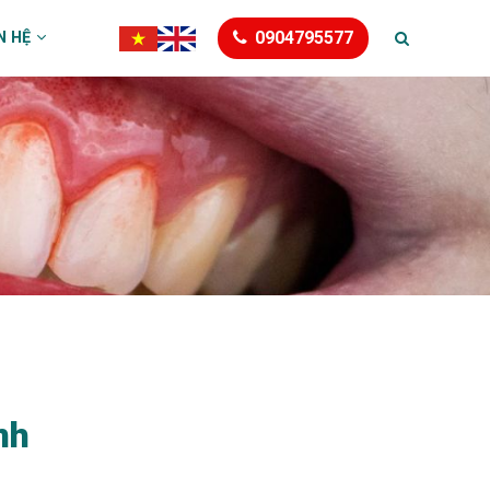
0904795577
N HỆ
nh