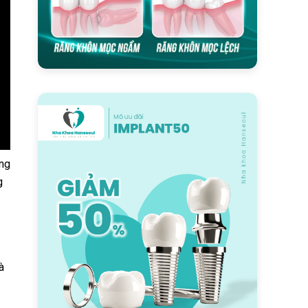
ệng
g
à