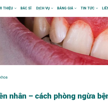
ỚI THIỆU
BÁC SĨ
DỊCH VỤ
BẢNG GIÁ
TIN TỨC
LIÊ
 khoa
yên nhân – cách phòng ngừa bệ