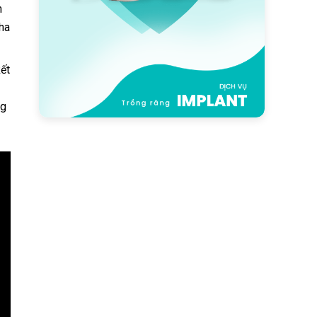
n
nha
kết
ng