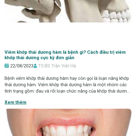
Viêm khớp thái dương hàm là bệnh gì? Cách điều trị viêm
khớp thái dương cực kỳ đơn giản
22/08/2023
TS.BS Trần Việt Hà
Bệnh viêm khớp thái dương hàm hay còn gọi là loạn năng khớp
thái dương hàm. Viêm khớp thái dương hàm là một nhóm các
tình trạng gồm: đau và rối loạn chức năng của khớp thái dương
hàm hoặc cơ quanh khớp thái dương khiến người bệnh gặp khó
Xem thêm
khăn trong việc sinh h