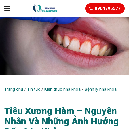
0904795577
BỆNH LÝ NHA KHOA
Trang chủ
/
Tin tức
/
Kiến thức nha khoa
/
Bệnh lý nha khoa
Tiêu Xương Hàm – Nguyên
Nhân Và Những Ảnh Hưởng