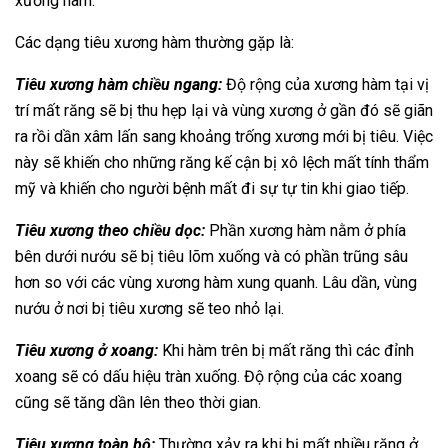
xương hàm.
Các dạng tiêu xương hàm thường gặp là:
Tiêu xương hàm chiều ngang:
Độ rộng của xương hàm tại vị
trí mất răng sẽ bị thu hẹp lại và vùng xương ở gần đó sẽ giãn
ra rồi dần xâm lấn sang khoảng trống xương mới bị tiêu. Việc
này sẽ khiến cho những răng kế cận bị xô lệch mất tính thẩm
mỹ và khiến cho người bệnh mất đi sự tự tin khi giao tiếp.
Tiêu xương theo chiều dọc:
Phần xương hàm nằm ở phía
bên dưới nướu sẽ bị tiêu lõm xuống và có phần trũng sâu
hơn so với các vùng xương hàm xung quanh. Lâu dần, vùng
nướu ở nơi bị tiêu xương sẽ teo nhỏ lại.
Tiêu xương ở xoang:
Khi hàm trên bị mất răng thì các đỉnh
xoang sẽ có dấu hiệu tràn xuống. Độ rộng của các xoang
cũng sẽ tăng dần lên theo thời gian.
Tiêu xương toàn bộ:
Thường xảy ra khi bị mất nhiều răng ở