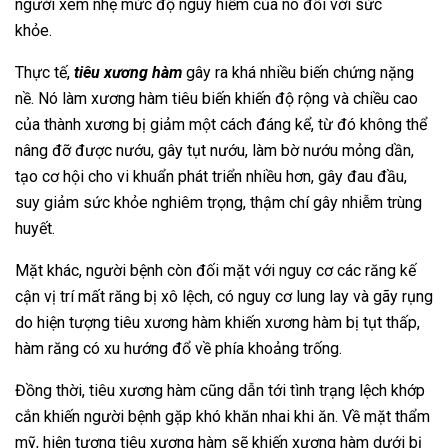
người xem nhẹ mức độ nguy hiểm của nó đối với sức
khỏe.
Thực tế,
tiêu xương hàm
gây ra khá nhiều biến chứng nặng
nề. Nó làm xương hàm tiêu biến khiến độ rộng và chiều cao
của thành xương bị giảm một cách đáng kể, từ đó không thể
nâng đỡ được nướu, gây tụt nướu, làm bờ nướu mỏng dần,
tạo cơ hội cho vi khuẩn phát triển nhiều hơn, gây đau đầu,
suy giảm sức khỏe nghiêm trọng, thậm chí gây nhiễm trùng
huyết.
Mặt khác, người bệnh còn đối mặt với nguy cơ các răng kế
cận vị trí mất răng bị xô lệch, có nguy cơ lung lay và gãy rụng
do hiện tượng tiêu xương hàm khiến xương hàm bị tụt thấp,
hàm răng có xu hướng đổ về phía khoảng trống.
Đồng thời, tiêu xương hàm cũng dẫn tới tình trạng lệch khớp
cắn khiến người bệnh gặp khó khăn nhai khi ăn. Về mặt thẩm
mỹ, hiện tượng tiêu xương hàm sẽ khiến xương hàm dưới bị