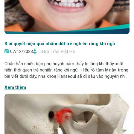
3 bí quyết hiệu quả chấm dứt trẻ nghiến răng khi ngủ
07/12/2023
TS.BS Trần Việt Hà
Chắc hẳn nhiều bậc phụ huynh cảm thấy lo lắng khi thấy xuất
hiện thói quen trẻ nghiến răng khi ngủ . Hiểu rõ tâm lý này, trong
bài viết dưới đây, nha khoa Hanseoul sẽ đi sâu vào nguyên nhân
của hiện tượng này ở trẻ em và chia sẻ những mẹo chữa bệnh
Xem thêm
dân gian hữ