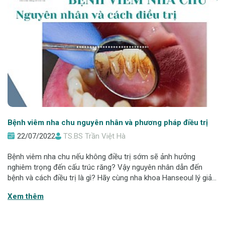
Bệnh viêm nha chu nguyên nhân và phương pháp điều trị
22/07/2022
TS.BS Trần Việt Hà
Bệnh viêm nha chu nếu không điều trị sớm sẽ ảnh hưởng
nghiêm trọng đến cấu trúc răng? Vậy nguyên nhân dẫn đến
bệnh và cách điều trị là gì? Hãy cùng nha khoa Hanseoul lý giải
trong bài viết này nhé! Viêm nha chu là gì? Viêm nha chu hay
Xem thêm
còn gọi là bệnh nha chu,