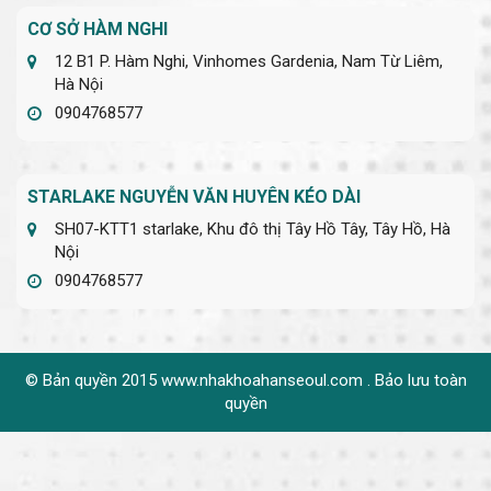
CƠ SỞ HÀM NGHI
12 B1 P. Hàm Nghi, Vinhomes Gardenia, Nam Từ Liêm,
Hà Nội
0904768577
STARLAKE NGUYỄN VĂN HUYÊN KÉO DÀI
SH07-KTT1 starlake, Khu đô thị Tây Hồ Tây, Tây Hồ, Hà
Nội
0904768577
© Bản quyền 2015 www.nhakhoahanseoul.com . Bảo lưu toàn
quyền