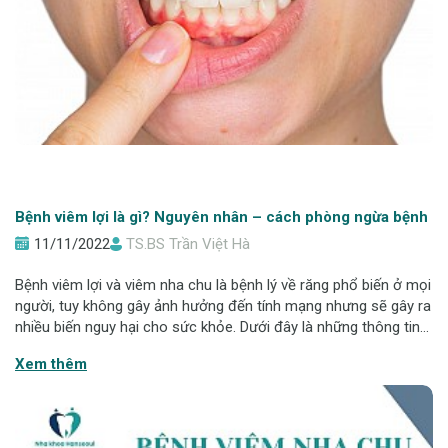
Bệnh viêm lợi là gì? Nguyên nhân – cách phòng ngừa bệnh
11/11/2022
TS.BS Trần Việt Hà
Bệnh viêm lợi và viêm nha chu là bệnh lý về răng phổ biến ở mọi
người, tuy không gây ảnh hưởng đến tính mạng nhưng sẽ gây ra
nhiều biến nguy hại cho sức khỏe. Dưới đây là những thông tin
bạn cần biết về hai căn bệnh răng miệng này. Bệnh viêm lợi là
Xem thêm
gì? Bệnh vi